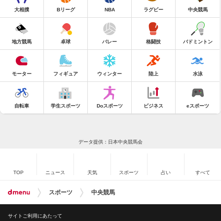
大相撲
Bリーグ
NBA
ラグビー
中央競馬
地方競馬
卓球
バレー
格闘技
バドミントン
モーター
フィギュア
ウィンター
陸上
水泳
自転車
学生スポーツ
Doスポーツ
ビジネス
eスポーツ
データ提供：日本中央競馬会
TOP
ニュース
天気
スポーツ
占い
すべて
スポーツ
中央競馬
サイトご利用にあたって