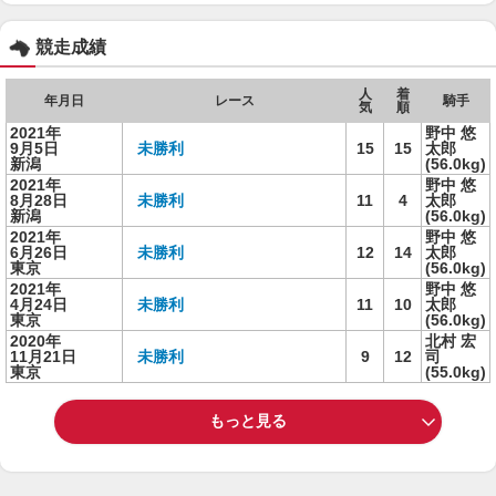
競走成績
人
着
年月日
レース
騎手
気
順
2021年
野中 悠
9月5日
未勝利
15
15
太郎
新潟
(56.0kg)
2021年
野中 悠
8月28日
未勝利
11
4
太郎
新潟
(56.0kg)
2021年
野中 悠
6月26日
未勝利
12
14
太郎
東京
(56.0kg)
2021年
野中 悠
4月24日
未勝利
11
10
太郎
東京
(56.0kg)
2020年
北村 宏
11月21日
未勝利
9
12
司
東京
(55.0kg)
もっと見る