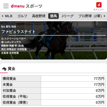
dメニュー
球
MLB
ゴルフ
高校野球
競馬
Jリーグ
プロ野球（2軍）
牡8 栗毛 現役
ファビュラスナイト
父:スクリーンヒーロー
母:リボンティアラ
調教師:高橋 裕 (美浦)
馬主:有限会社 木村牧場
生産者:木村牧場
賞金
獲得賞金
77万円
本賞金
77万円
付加賞金
0万円
収得賞金（平地）
0万円
収得賞金（障害）
0万円