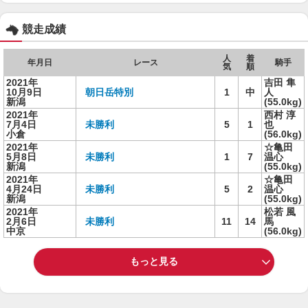
競走成績
人
着
年月日
レース
騎手
気
順
2021年
吉田 隼
10月9日
朝日岳特別
1
中
人
新潟
(55.0kg)
2021年
西村 淳
7月4日
未勝利
5
1
也
小倉
(56.0kg)
2021年
☆亀田
5月8日
未勝利
1
7
温心
新潟
(55.0kg)
2021年
☆亀田
4月24日
未勝利
5
2
温心
新潟
(55.0kg)
2021年
松若 風
2月6日
未勝利
11
14
馬
中京
(56.0kg)
もっと見る