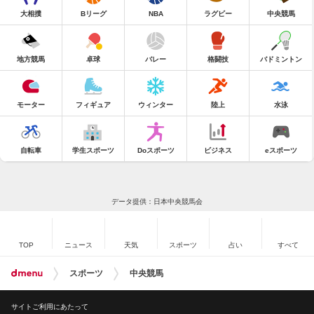
大相撲
Bリーグ
NBA
ラグビー
中央競馬
地方競馬
卓球
バレー
格闘技
バドミントン
モーター
フィギュア
ウィンター
陸上
水泳
自転車
学生スポーツ
Doスポーツ
ビジネス
eスポーツ
データ提供：日本中央競馬会
TOP
ニュース
天気
スポーツ
占い
すべて
スポーツ
中央競馬
サイトご利用にあたって