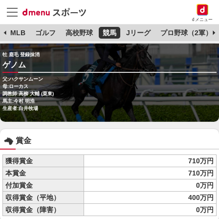
dメニュー
球
MLB
ゴルフ
高校野球
競馬
Jリーグ
プロ野球（2軍）
牡 鹿毛 登録抹消
ゲノム
父:ハクサンムーン
母:ローカス
調教師:高柳 大輔 (栗東)
馬主:今村 明浩
生産者:白井牧場
賞金
獲得賞金
710万円
本賞金
710万円
付加賞金
0万円
収得賞金（平地）
400万円
収得賞金（障害）
0万円