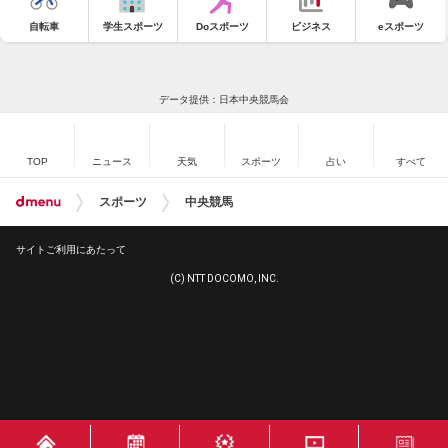
自転車
学生スポーツ
Doスポーツ
ビジネス
eスポーツ
データ提供：日本中央競馬会
TOP
ニュース
天気
スポーツ
占い
すべて
スポーツ
中央競馬
サイトご利用にあたって
(C) NTT DOCOMO, INC.