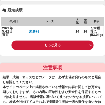
競走成績
人
着
年月日
レース
騎手
気
順
2021年
☆木幡
5月2日
未勝利
14
16
育也
東京
(53.0kg)
もっと見る
注意事項
結果・成績・オッズなどのデータは、必ず主催者発行のものと照合
し確認してください。
本サイトのページ上に掲載されている情報の内容に関しては万全を
期しておりますが、その内容の正確性および安全性を保証するもの
ではありません。 当該情報に基づいて被ったいかなる損害について
も、株式会社NTTドコモおよび情報提供者は一切の責任を負いかね