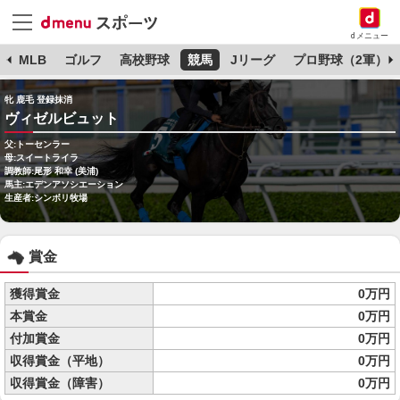
dメニュー
球
MLB
ゴルフ
高校野球
競馬
Jリーグ
プロ野球（2軍）
牝 鹿毛 登録抹消
ヴィゼルビュット
父:トーセンラー
母:スイートライラ
調教師:尾形 和幸 (美浦)
馬主:エデンアソシエーション
生産者:シンボリ牧場
賞金
獲得賞金
0万円
本賞金
0万円
付加賞金
0万円
収得賞金（平地）
0万円
収得賞金（障害）
0万円