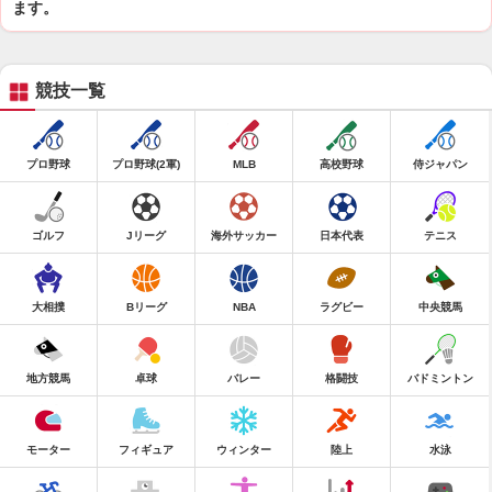
ます。
競技一覧
プロ野球
プロ野球(2軍)
MLB
高校野球
侍ジャパン
ゴルフ
Jリーグ
海外サッカー
日本代表
テニス
大相撲
Bリーグ
NBA
ラグビー
中央競馬
地方競馬
卓球
バレー
格闘技
バドミントン
モーター
フィギュア
ウィンター
陸上
水泳