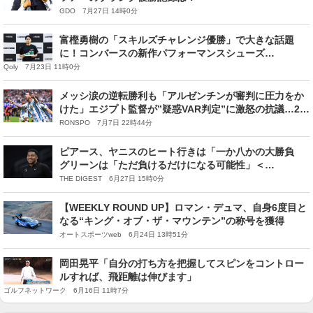
GDO 7月27日 14時0分
富樫勇樹の「スキルズチャレンジ優勝」で大きな話題
に！コンバースの新作パフォーマンスシューズ
『2FACED』、9月発売決定
Qoly 7月23日 11時0分
メッシ涙の逆転勝利も「アルゼンチンが審判に圧力をか
けた」エジプト監督が”疑惑VAR判定”に激怒の抗議…2点
目ゴール取り消しが物議…「どこまで遡ってファウルを
RONSPO 7月7日 22時44分
取るか」専門家見解も割れる
ピアース、ヤニスのヒート行きは「一か八かの大勝負
グリーンは「ただ負けるだけになる可能性」＜
DUNKSHOOT＞
THE DIGEST 6月27日 15時0分
【WEEKLY ROUND UP】ロマン・デュマ、自身6度目と
なる“キング・オブ・ザ・マウンテン”の称号を獲得
オートスポーツweb 6月24日 13時51分
岡田晃平「自分の打ち方を把握してスピンをコントロー
ルすれば、飛距離は伸びます」
ゴルフネットワーク 6月16日 11時7分