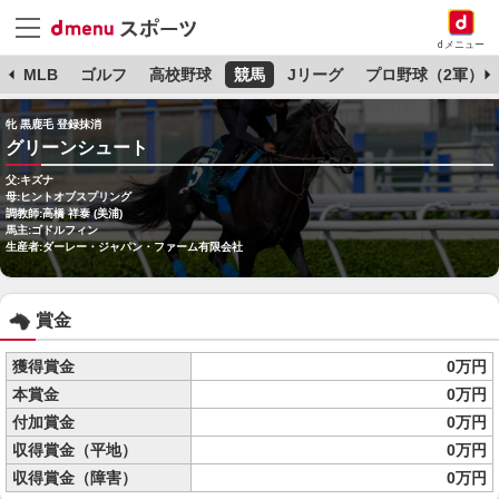
dメニュー
球
MLB
ゴルフ
高校野球
競馬
Jリーグ
プロ野球（2軍）
牝 黒鹿毛 登録抹消
グリーンシュート
父:キズナ
母:ヒントオブスプリング
調教師:高橋 祥泰 (美浦)
馬主:ゴドルフィン
生産者:ダーレー・ジャパン・ファーム有限会社
賞金
獲得賞金
0万円
本賞金
0万円
付加賞金
0万円
収得賞金（平地）
0万円
収得賞金（障害）
0万円