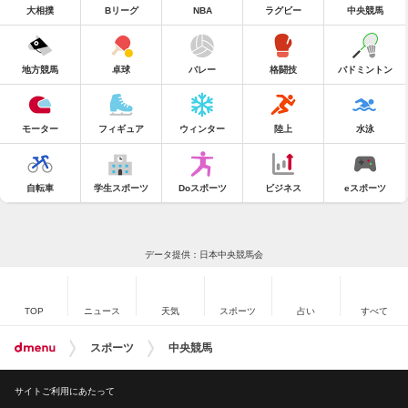
大相撲
Bリーグ
NBA
ラグビー
中央競馬
地方競馬
卓球
バレー
格闘技
バドミントン
モーター
フィギュア
ウィンター
陸上
水泳
自転車
学生スポーツ
Doスポーツ
ビジネス
eスポーツ
データ提供：日本中央競馬会
TOP
ニュース
天気
スポーツ
占い
すべて
スポーツ
中央競馬
サイトご利用にあたって