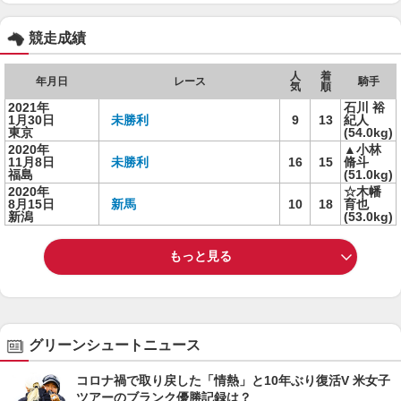
競走成績
人
着
年月日
レース
騎手
気
順
2021年
石川 裕
1月30日
未勝利
9
13
紀人
東京
(54.0kg)
2020年
▲小林
11月8日
未勝利
16
15
脩斗
福島
(51.0kg)
2020年
☆木幡
8月15日
新馬
10
18
育也
新潟
(53.0kg)
もっと見る
グリーンシュートニュース
コロナ禍で取り戻した「情熱」と10年ぶり復活V 米女子
ツアーのブランク優勝記録は？