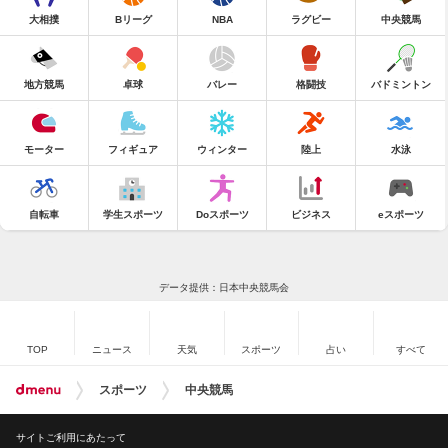
大相撲
Bリーグ
NBA
ラグビー
中央競馬
地方競馬
卓球
バレー
格闘技
バドミントン
モーター
フィギュア
ウィンター
陸上
水泳
自転車
学生スポーツ
Doスポーツ
ビジネス
eスポーツ
データ提供：日本中央競馬会
TOP
ニュース
天気
スポーツ
占い
すべて
スポーツ
中央競馬
サイトご利用にあたって