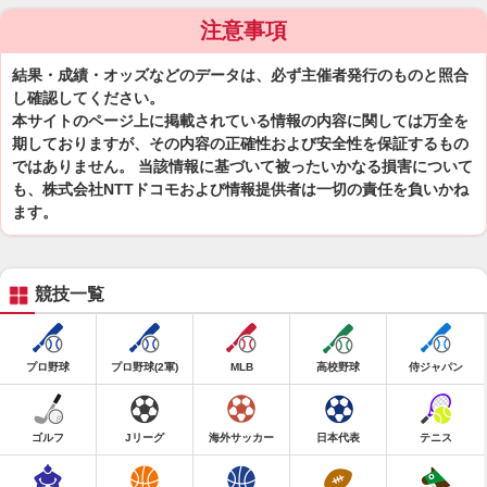
注意事項
結果・成績・オッズなどのデータは、必ず主催者発行のものと照合
し確認してください。
本サイトのページ上に掲載されている情報の内容に関しては万全を
期しておりますが、その内容の正確性および安全性を保証するもの
ではありません。 当該情報に基づいて被ったいかなる損害について
も、株式会社NTTドコモおよび情報提供者は一切の責任を負いかね
ます。
競技一覧
プロ野球
プロ野球(2軍)
MLB
高校野球
侍ジャパン
ゴルフ
Jリーグ
海外サッカー
日本代表
テニス