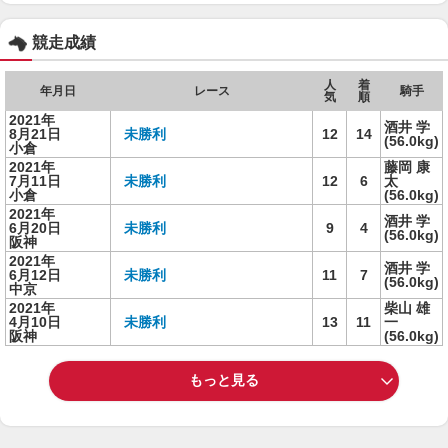
競走成績
人
着
年月日
レース
騎手
気
順
2021年
酒井 学
8月21日
未勝利
12
14
(56.0kg)
小倉
2021年
藤岡 康
7月11日
未勝利
12
6
太
小倉
(56.0kg)
2021年
酒井 学
6月20日
未勝利
9
4
(56.0kg)
阪神
2021年
酒井 学
6月12日
未勝利
11
7
(56.0kg)
中京
2021年
柴山 雄
4月10日
未勝利
13
11
一
阪神
(56.0kg)
もっと見る