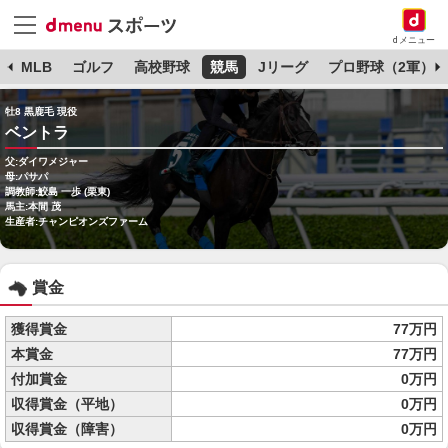
dメニュー
球
MLB
ゴルフ
高校野球
競馬
Jリーグ
プロ野球（2軍）
牡8 黒鹿毛 現役
ベントラ
父:ダイワメジャー
母:パサパ
調教師:鮫島 一歩 (栗東)
馬主:本間 茂
生産者:チャンピオンズファーム
賞金
獲得賞金
77万円
本賞金
77万円
付加賞金
0万円
収得賞金（平地）
0万円
収得賞金（障害）
0万円