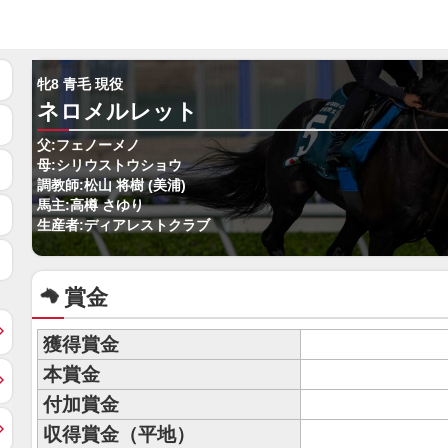
牝8 青毛 現役
ネロメルレット
父:フェノーメノ
母:シリウストウショウ
調教師:松山 将樹 (美浦)
馬主:高樽 さゆり
生産者:ディアレストクラブ
賞金
獲得賞金
本賞金
付加賞金
収得賞金（平地）