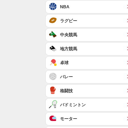
NBA
ラグビー
中央競馬
地方競馬
卓球
バレー
格闘技
バドミントン
モーター