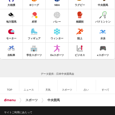
大相撲
Bリーグ
NBA
ラグビー
中央競馬
地方競馬
卓球
バレー
格闘技
バドミントン
モーター
フィギュア
ウィンター
陸上
水泳
自転車
学生スポーツ
Doスポーツ
ビジネス
eスポーツ
データ提供：日本中央競馬会
TOP
ニュース
天気
スポーツ
占い
すべて
スポーツ
中央競馬
サイトご利用にあたって