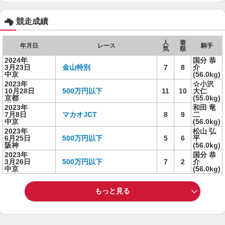
競走成績
人
着
年月日
レース
騎手
気
順
2024年
国分 恭
3月23日
金山特別
7
8
介
中京
(56.0kg)
2023年
☆小沢
10月28日
500万円以下
11
10
大仁
京都
(55.0kg)
2023年
和田 竜
7月8日
マカオJCT
8
9
二
中京
(56.0kg)
2023年
松山 弘
6月25日
500万円以下
5
6
平
阪神
(56.0kg)
2023年
国分 恭
3月26日
500万円以下
7
2
介
中京
(56.0kg)
もっと見る