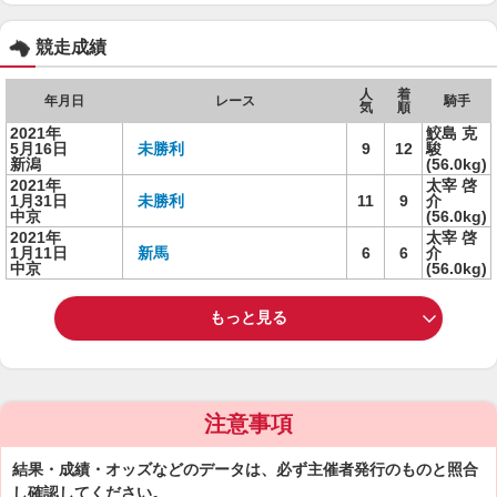
競走成績
人
着
年月日
レース
騎手
気
順
2021年
鮫島 克
5月16日
未勝利
9
12
駿
新潟
(56.0kg)
2021年
太宰 啓
1月31日
未勝利
11
9
介
中京
(56.0kg)
2021年
太宰 啓
1月11日
新馬
6
6
介
中京
(56.0kg)
もっと見る
注意事項
結果・成績・オッズなどのデータは、必ず主催者発行のものと照合
し確認してください。