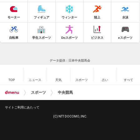
モーター
フィギュア
ウィンター
陸上
水泳
自転車
学生スポーツ
Doスポーツ
ビジネス
eスポーツ
データ提供：日本中央競馬会
TOP
ニュース
天気
スポーツ
占い
すべて
スポーツ
中央競馬
サイトご利用にあたって
(C) NTT DOCOMO, INC.