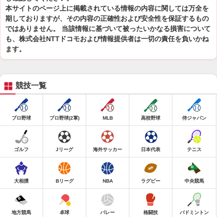
本サイトのページ上に掲載されている情報の内容に関しては万全を
期しておりますが、その内容の正確性および安全性を保証するもの
ではありません。 当該情報に基づいて被ったいかなる損害について
も、株式会社NTTドコモおよび情報提供者は一切の責任を負いかね
ます。
競技一覧
プロ野球
プロ野球(2軍)
MLB
高校野球
侍ジャパン
ゴルフ
Jリーグ
海外サッカー
日本代表
テニス
大相撲
Bリーグ
NBA
ラグビー
中央競馬
地方競馬
卓球
バレー
格闘技
バドミントン