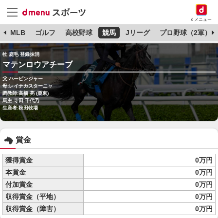
dメニュー
球
MLB
ゴルフ
高校野球
競馬
Jリーグ
プロ野球（2軍）
牡 鹿毛 登録抹消
マテンロウアチーブ
父:ハービンジャー
母:レイナカスターニャ
調教師:高橋 亮 (栗東)
馬主:寺田 千代乃
生産者:秋田牧場
賞金
獲得賞金
0万円
本賞金
0万円
付加賞金
0万円
収得賞金（平地）
0万円
収得賞金（障害）
0万円