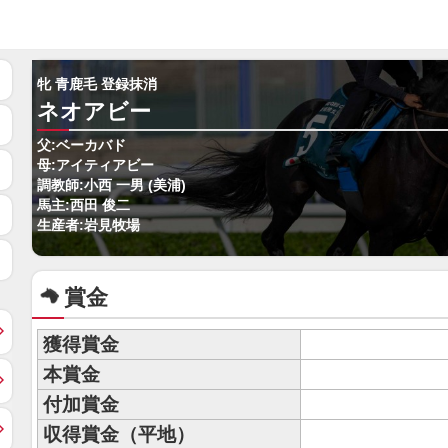
牝 青鹿毛 登録抹消
ネオアビー
父:ベーカバド
母:アイティアビー
調教師:小西 一男 (美浦)
馬主:西田 俊二
生産者:岩見牧場
賞金
獲得賞金
本賞金
付加賞金
収得賞金（平地）