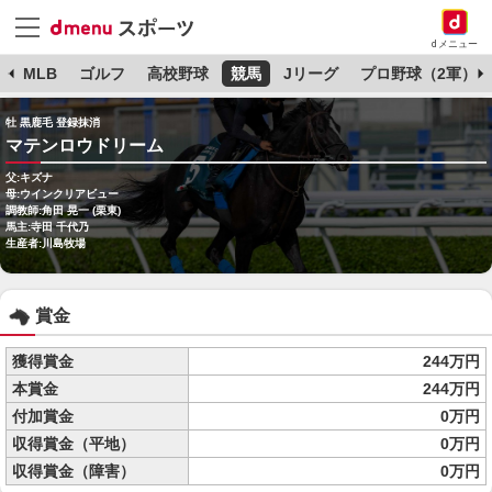
dメニュー
球
MLB
ゴルフ
高校野球
競馬
Jリーグ
プロ野球（2軍）
牡 黒鹿毛 登録抹消
マテンロウドリーム
父:キズナ
母:ウインクリアビュー
調教師:角田 晃一 (栗東)
馬主:寺田 千代乃
生産者:川島牧場
賞金
獲得賞金
244万円
本賞金
244万円
付加賞金
0万円
収得賞金（平地）
0万円
収得賞金（障害）
0万円