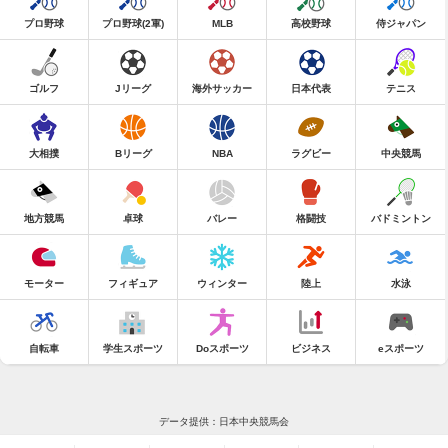
プロ野球
プロ野球(2軍)
MLB
高校野球
侍ジャパン
ゴルフ
Jリーグ
海外サッカー
日本代表
テニス
大相撲
Bリーグ
NBA
ラグビー
中央競馬
地方競馬
卓球
バレー
格闘技
バドミントン
モーター
フィギュア
ウィンター
陸上
水泳
自転車
学生スポーツ
Doスポーツ
ビジネス
eスポーツ
データ提供：日本中央競馬会