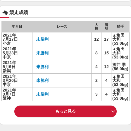
競走成績
人
着
年月日
レース
騎手
気
順
2021年
▲角田
7月17日
未勝利
12
17
大和
小倉
(53.0kg)
2021年
▲角田
5月23日
未勝利
8
15
大和
中京
(53.0kg)
2021年
酒井 学
5月9日
未勝利
4
12
(56.0kg)
新潟
2021年
▲角田
3月20日
未勝利
2
4
大和
中京
(53.0kg)
2021年
▲角田
3月7日
未勝利
3
4
大和
阪神
(53.0kg)
もっと見る