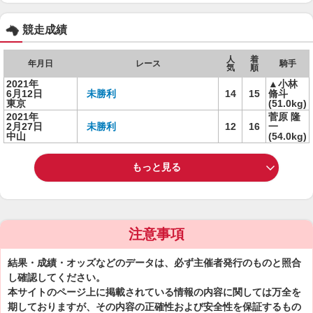
競走成績
人
着
年月日
レース
騎手
気
順
2021年
▲小林
6月12日
未勝利
14
15
脩斗
東京
(51.0kg)
2021年
菅原 隆
2月27日
未勝利
12
16
一
中山
(54.0kg)
もっと見る
注意事項
結果・成績・オッズなどのデータは、必ず主催者発行のものと照合
し確認してください。
本サイトのページ上に掲載されている情報の内容に関しては万全を
期しておりますが、その内容の正確性および安全性を保証するもの