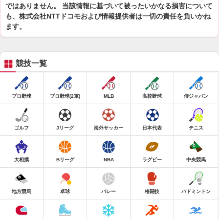
ではありません。 当該情報に基づいて被ったいかなる損害について
も、株式会社NTTドコモおよび情報提供者は一切の責任を負いかね
ます。
競技一覧
プロ野球
プロ野球(2軍)
MLB
高校野球
侍ジャパン
ゴルフ
Jリーグ
海外サッカー
日本代表
テニス
大相撲
Bリーグ
NBA
ラグビー
中央競馬
地方競馬
卓球
バレー
格闘技
バドミントン