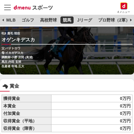
dメニュー
球
MLB
ゴルフ
高校野球
競馬
Jリーグ
プロ野球（2軍）
牝8 鹿毛 現役
オゲンキデスカ
父:パドトロワ
母:イカガデスカ
調教師:小野 次郎 (美浦)
馬主:内田 玄祥
生産者:中地 広大
賞金
獲得賞金
0万円
本賞金
0万円
付加賞金
0万円
収得賞金（平地）
0万円
収得賞金（障害）
0万円