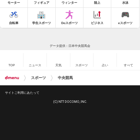
モーター
フィギュア
ウィンター
陸上
水泳
自転車
学生スポーツ
Doスポーツ
ビジネス
eスポーツ
データ提供：日本中央競馬会
TOP
ニュース
天気
スポーツ
占い
すべて
スポーツ
中央競馬
サイトご利用にあたって
(C) NTT DOCOMO, INC.