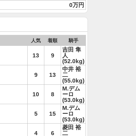
0万円
人気
着順
騎手
吉田 隼
13
9
人
(52.0kg)
中井 裕
9
13
二
(55.0kg)
M.デム
10
8
ーロ
(53.0kg)
M.デム
5
15
ーロ
(53.0kg)
菱田 裕
4
6
二