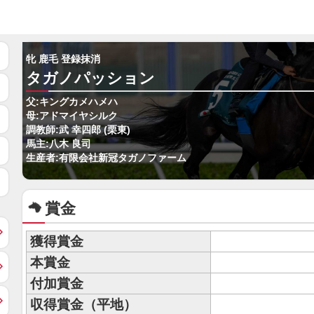
牝 鹿毛 登録抹消
タガノパッション
父:キングカメハメハ
母:アドマイヤシルク
調教師:武 幸四郎 (栗東)
馬主:八木 良司
生産者:有限会社新冠タガノファーム
賞金
獲得賞金
本賞金
付加賞金
収得賞金（平地）