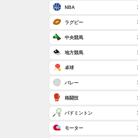
NBA
ラグビー
中央競馬
地方競馬
卓球
バレー
格闘技
バドミントン
モーター