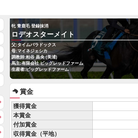
牝 青鹿毛 登録抹消
ロデオスターメイト
父:タイムパラドックス
母:マイネジェシカ
調教師:粕谷 昌央 (美浦)
馬主:有限会社 ビッグレッドファーム
生産者:ビッグレッドファーム
賞金
獲得賞金
本賞金
付加賞金
収得賞金（平地）