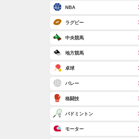
NBA
ラグビー
中央競馬
地方競馬
卓球
バレー
格闘技
バドミントン
モーター