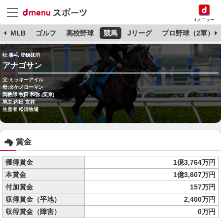
dメニュー
球
MLB
ゴルフ
高校野球
競馬
Jリーグ
プロ野球（2軍）
牡 栗毛 登録抹消
アナゴサン
父:ミッキーアイル
母:タケノローマン
調教師:牧田 和弥 (栗東)
馬主:内田 玄祥
生産者:松浦牧場
賞金
獲得賞金
1億3,764万円
本賞金
1億3,607万円
付加賞金
157万円
収得賞金（平地）
2,400万円
収得賞金（障害）
0万円