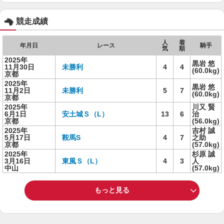
競走成績
人
着
年月日
レース
騎手
気
順
2025年
黒岩 悠
11月30日
未勝利
4
4
(60.0kg)
京都
2025年
黒岩 悠
11月2日
未勝利
5
7
(60.0kg)
京都
2025年
川又 賢
6月1日
安土城Ｓ（L）
13
6
治
京都
(56.0kg)
2025年
吉村 誠
5月17日
鞍馬S
4
7
之助
京都
(57.0kg)
2025年
杉原 誠
3月16日
東風Ｓ（L）
4
3
人
中山
(57.0kg)
もっと見る