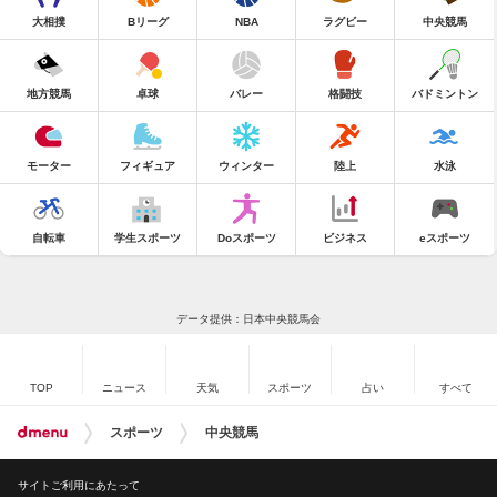
大相撲
Bリーグ
NBA
ラグビー
中央競馬
地方競馬
卓球
バレー
格闘技
バドミントン
モーター
フィギュア
ウィンター
陸上
水泳
自転車
学生スポーツ
Doスポーツ
ビジネス
eスポーツ
データ提供：日本中央競馬会
TOP
ニュース
天気
スポーツ
占い
すべて
スポーツ
中央競馬
サイトご利用にあたって