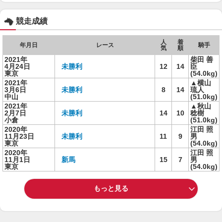
競走成績
人
着
年月日
レース
騎手
気
順
2021年
柴田 善
4月24日
未勝利
12
14
臣
東京
(54.0kg)
2021年
▲横山
3月6日
未勝利
8
14
琉人
中山
(51.0kg)
2021年
▲秋山
2月7日
未勝利
14
10
稔樹
小倉
(51.0kg)
2020年
江田 照
11月23日
未勝利
11
9
男
東京
(54.0kg)
2020年
江田 照
11月1日
新馬
15
7
男
東京
(54.0kg)
もっと見る