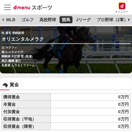
dメニュー
球
MLB
ゴルフ
高校野球
競馬
Jリーグ
プロ野球（2軍）
牝 鹿毛 登録抹消
オリエンタルメラク
父:マクフィ
母:レッドメイヴ
調教師:大江原 哲 (美浦)
馬主:棚網 基己
生産者:ムラカミファーム
賞金
獲得賞金
0万円
本賞金
0万円
付加賞金
0万円
収得賞金（平地）
0万円
収得賞金（障害）
0万円