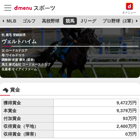
dメニュー
球
MLB
ゴルフ
高校野球
競馬
Jリーグ
プロ野球（2軍）
牝 鹿毛 登録抹消
ヴェルトハイム
父:ロードカナロア
母:ワイルドココ
調教師:友道 康夫 (栗東)
馬主:株式会社 ロードホースクラブ
生産者:ケイアイファーム
賞金
獲得賞金
9,472万円
本賞金
9,379万円
付加賞金
93万円
収得賞金（平地）
2,400万円
収得賞金（障害）
0万円