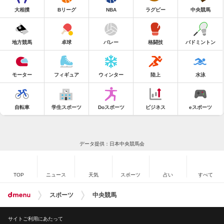
大相撲
Bリーグ
NBA
ラグビー
中央競馬
地方競馬
卓球
バレー
格闘技
バドミントン
モーター
フィギュア
ウィンター
陸上
水泳
自転車
学生スポーツ
Doスポーツ
ビジネス
eスポーツ
データ提供：日本中央競馬会
TOP
ニュース
天気
スポーツ
占い
すべて
スポーツ
中央競馬
サイトご利用にあたって