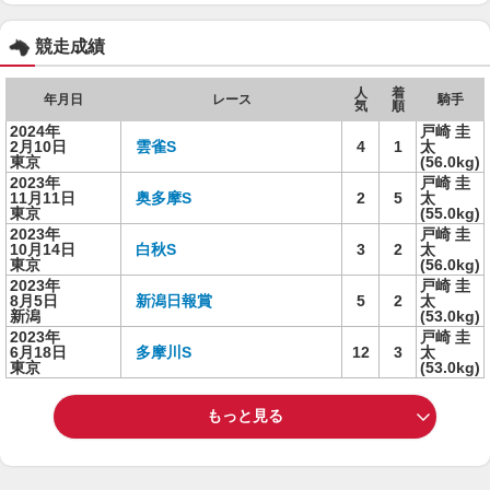
競走成績
人
着
年月日
レース
騎手
気
順
2024年
戸崎 圭
2月10日
雲雀S
4
1
太
東京
(56.0kg)
2023年
戸崎 圭
11月11日
奥多摩S
2
5
太
東京
(55.0kg)
2023年
戸崎 圭
10月14日
白秋S
3
2
太
東京
(56.0kg)
2023年
戸崎 圭
8月5日
新潟日報賞
5
2
太
新潟
(53.0kg)
2023年
戸崎 圭
6月18日
多摩川S
12
3
太
東京
(53.0kg)
もっと見る