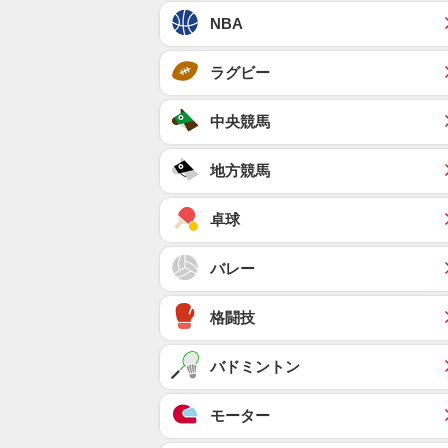
NBA
ラグビー
中央競馬
地方競馬
卓球
バレー
格闘技
バドミントン
モーター