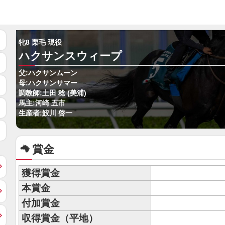
牝8 栗毛 現役
ハクサンスウィープ
父:ハクサンムーン
母:ハクサンサマー
調教師:土田 稔 (美浦)
馬主:河崎 五市
生産者:鮫川 啓一
賞金
獲得賞金
本賞金
付加賞金
収得賞金（平地）