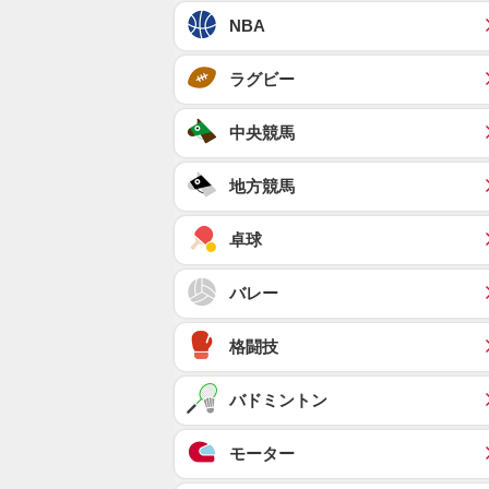
NBA
ラグビー
中央競馬
地方競馬
卓球
バレー
格闘技
バドミントン
モーター