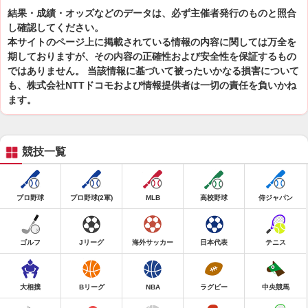
結果・成績・オッズなどのデータは、必ず主催者発行のものと照合
し確認してください。
本サイトのページ上に掲載されている情報の内容に関しては万全を
期しておりますが、その内容の正確性および安全性を保証するもの
ではありません。 当該情報に基づいて被ったいかなる損害について
も、株式会社NTTドコモおよび情報提供者は一切の責任を負いかね
ます。
競技一覧
プロ野球
プロ野球(2軍)
MLB
高校野球
侍ジャパン
ゴルフ
Jリーグ
海外サッカー
日本代表
テニス
大相撲
Bリーグ
NBA
ラグビー
中央競馬