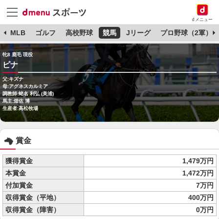
dメニュー
球
MLB
ゴルフ
高校野球
競馬
Jリーグ
プロ野球（2軍）
牝8 鹿毛 現役
ピナ
父:キズナ
母:アグネスカルミア
調教師:蛯名 利弘 (美浦)
馬主:畑佐 博
生産者:高松牧場
賞金
獲得賞金
1,479万円
本賞金
1,472万円
付加賞金
7万円
収得賞金（平地）
400万円
収得賞金（障害）
0万円