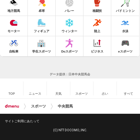
地方競馬
卓球
バレー
格闘技
バドミントン
モーター
フィギュア
ウィンター
陸上
水泳
自転車
学生スポーツ
Doスポーツ
ビジネス
eスポーツ
データ提供：日本中央競馬会
TOP
ニュース
天気
スポーツ
占い
すべて
スポーツ
中央競馬
サイトご利用にあたって
(C) NTT DOCOMO, INC.