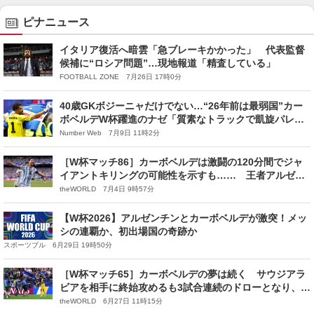
ピナニュース
イタリア復活へ暗雲「急ブレーキかかった」 代表監督
候補に“ロシア問題”…現地報道「精査している」
FOOTBALL ZONE 7月26日 17時0分
40歳GKボジーニャだけでない…“26年前は最弱国”カー
ボベルデW杯躍進のナゼ「質素なトラックで凱旋パレー
ド」「総市場価格101億円は日本代表の1/5」
Number Web 7月9日 11時2分
［W杯マッチ86］カーボベルデは激闘の120分間でジャ
イアントキリングの可能性を示すも…… 王者アルゼン
チンが意地を見せる。メッシは7ゴール目で得点ランク単
theWORLD 7月4日 9時57分
独首位
【W杯2026】アルゼンチンとカーボベルデが激突！メッ
シの連覇か、初出場国の奇跡か
スポーツブル 6月29日 19時50分
［W杯マッチ65］カーボベルデの夢は続く サウジアラ
ビアを相手に終始攻めるも3試合連続のドローとなり、初
出場で決勝トーナメント出場を決める
theWORLD 6月27日 11時15分