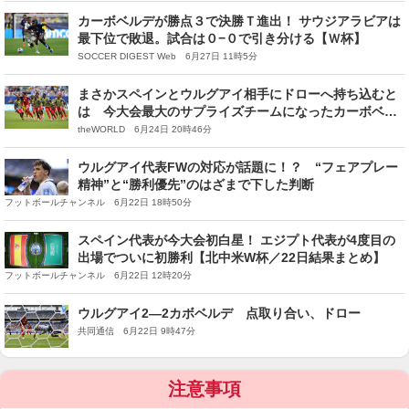
カーボベルデが勝点３で決勝Ｔ進出！ サウジアラビアは
最下位で敗退。試合は０−０で引き分ける【Ｗ杯】
SOCCER DIGEST Web 6月27日 11時5分
まさかスペインとウルグアイ相手にドローへ持ち込むと
は 今大会最大のサプライズチームになったカーボベル
デ代表の躍進
theWORLD 6月24日 20時46分
ウルグアイ代表FWの対応が話題に！？ “フェアプレー
精神”と“勝利優先”のはざまで下した判断
フットボールチャンネル 6月22日 18時50分
スペイン代表が今大会初白星！ エジプト代表が4度目の
出場でついに初勝利【北中米W杯／22日結果まとめ】
フットボールチャンネル 6月22日 12時20分
ウルグアイ2―2カボベルデ 点取り合い、ドロー
共同通信 6月22日 9時47分
注意事項