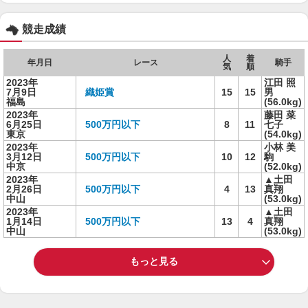
競走成績
人
着
年月日
レース
騎手
気
順
2023年
江田 照
7月9日
織姫賞
15
15
男
福島
(56.0kg)
2023年
藤田 菜
6月25日
500万円以下
8
11
七子
東京
(54.0kg)
2023年
小林 美
3月12日
500万円以下
10
12
駒
中京
(52.0kg)
2023年
▲土田
2月26日
500万円以下
4
13
真翔
中山
(53.0kg)
2023年
▲土田
1月14日
500万円以下
13
4
真翔
中山
(53.0kg)
もっと見る