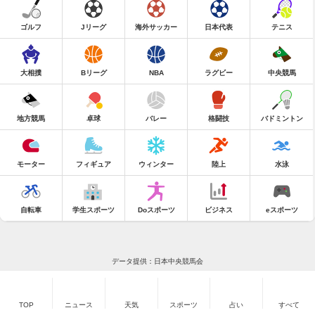
ゴルフ
Jリーグ
海外サッカー
日本代表
テニス
大相撲
Bリーグ
NBA
ラグビー
中央競馬
地方競馬
卓球
バレー
格闘技
バドミントン
モーター
フィギュア
ウィンター
陸上
水泳
自転車
学生スポーツ
Doスポーツ
ビジネス
eスポーツ
データ提供：日本中央競馬会
TOP
ニュース
天気
スポーツ
占い
すべて