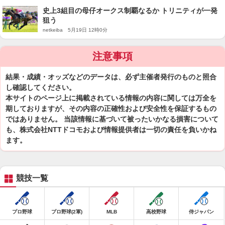
史上3組目の母仔オークス制覇なるか トリニティが一発
狙う
netkeiba 5月19日 12時0分
注意事項
結果・成績・オッズなどのデータは、必ず主催者発行のものと照合
し確認してください。
本サイトのページ上に掲載されている情報の内容に関しては万全を
期しておりますが、その内容の正確性および安全性を保証するもの
ではありません。 当該情報に基づいて被ったいかなる損害について
も、株式会社NTTドコモおよび情報提供者は一切の責任を負いかね
ます。
競技一覧
プロ野球
プロ野球(2軍)
MLB
高校野球
侍ジャパン