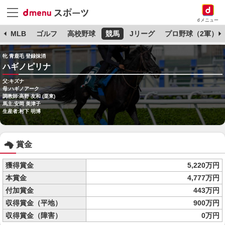
dメニュー
球
MLB
ゴルフ
高校野球
競馬
Jリーグ
プロ野球（2軍）
牝 青鹿毛 登録抹消
ハギノピリナ
父:キズナ
母:ハギノアーク
調教師:高野 友和 (栗東)
馬主:安岡 美津子
生産者:村下 明博
賞金
獲得賞金
5,220万円
本賞金
4,777万円
付加賞金
443万円
収得賞金（平地）
900万円
収得賞金（障害）
0万円