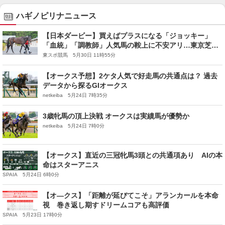
ハギノピリナニュース
【日本ダービー】買えばプラスになる「ジョッキー」
「血統」「調教師」人気馬の鞍上に不安アリ…東京芝
2400mで買うべき男は
東スポ競馬 5月30日 11時55分
【オークス予想】2ケタ人気で好走馬の共通点は？ 過去
データから探るGIオークス
netkeiba 5月24日 7時35分
3歳牝馬の頂上決戦 オークスは実績馬が優勢か
netkeiba 5月24日 7時0分
【オークス】直近の三冠牝馬3頭との共通項あり AIの本
命はスターアニス
SPAIA 5月24日 6時0分
【オ―クス】「距離が延びてこそ」アランカールを本命
視 巻き返し期すドリームコアも高評価
SPAIA 5月23日 17時0分