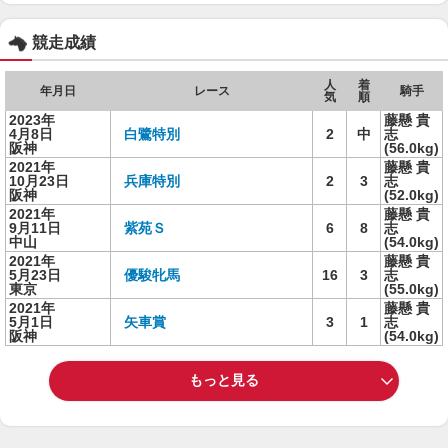
競走成績
人
着
年月日
レース
騎手
気
順
2023年
藤懸 貴
4月8日
白鷺特別
2
中
志
阪神
(56.0kg)
2021年
藤懸 貴
10月23日
兵庫特別
2
3
志
阪神
(52.0kg)
2021年
藤懸 貴
9月11日
紫苑Ｓ
6
8
志
中山
(54.0kg)
2021年
藤懸 貴
5月23日
優駿牝馬
16
3
志
東京
(55.0kg)
2021年
藤懸 貴
5月1日
矢車賞
3
1
志
阪神
(54.0kg)
もっと見る