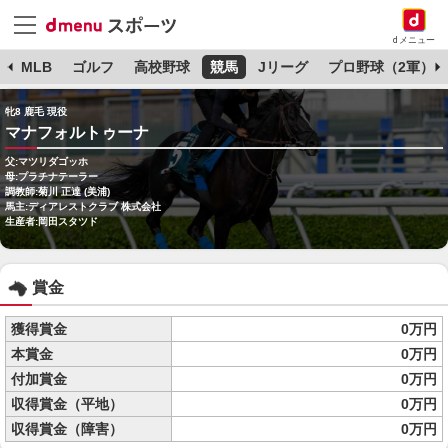
dメニュー
球
MLB
ゴルフ
高校野球
競馬
Jリーグ
プロ野球（2軍）
牝8 鹿毛 現役
マナフォルトゥーナ
父:マツリダゴッホ
母:プラチナテーラー
調教師:菊川 正達 (美浦)
馬主:ディアレストクラブ 株式会社
生産者:岡田スタツド
賞金
獲得賞金
0万円
本賞金
0万円
付加賞金
0万円
収得賞金（平地）
0万円
収得賞金（障害）
0万円