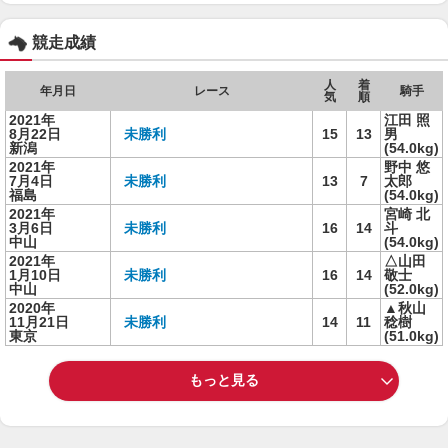
競走成績
人
着
年月日
レース
騎手
気
順
2021年
江田 照
8月22日
未勝利
15
13
男
新潟
(54.0kg)
2021年
野中 悠
7月4日
未勝利
13
7
太郎
福島
(54.0kg)
2021年
宮崎 北
3月6日
未勝利
16
14
斗
中山
(54.0kg)
2021年
△山田
1月10日
未勝利
16
14
敬士
中山
(52.0kg)
2020年
▲秋山
11月21日
未勝利
14
11
稔樹
東京
(51.0kg)
もっと見る