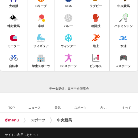
大相撲
Bリーグ
NBA
ラグビー
中央競馬
地方競馬
卓球
バレー
格闘技
バドミントン
モーター
フィギュア
ウィンター
陸上
水泳
自転車
学生スポーツ
Doスポーツ
ビジネス
eスポーツ
データ提供：日本中央競馬会
TOP
ニュース
天気
スポーツ
占い
すべて
スポーツ
中央競馬
サイトご利用にあたって