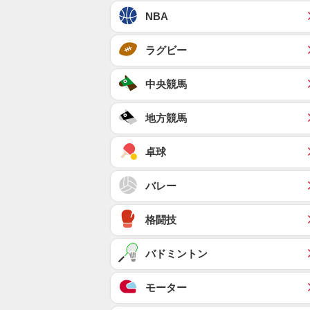
NBA
ラグビー
中央競馬
地方競馬
卓球
バレー
格闘技
バドミントン
モーター