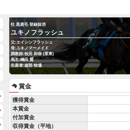
牡 黒鹿毛 登録抹消
ユキノフラッシュ
父:エイシンフラッシュ
母:ユキノマーメイド
調教師:牧田 和弥 (栗東)
馬主:嶋田 賢
生産者:服部 牧場
賞金
獲得賞金
本賞金
付加賞金
収得賞金（平地）