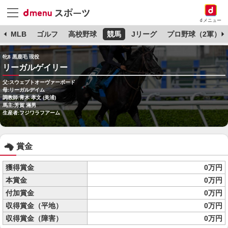
dメニュー
球
MLB
ゴルフ
高校野球
競馬
Jリーグ
プロ野球（2軍）
牝8 黒鹿毛 現役
リーガルゲイリー
父:スウェプトオーヴァーボード
母:リーガルデイム
調教師:青木 孝文 (美浦)
馬主:芳賀 滿男
生産者:フジワラフアーム
賞金
獲得賞金
0万円
本賞金
0万円
付加賞金
0万円
収得賞金（平地）
0万円
収得賞金（障害）
0万円