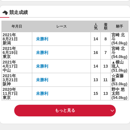
競走成績
人
着
年月日
レース
騎手
気
順
2021年
宮崎 北
8月21日
未勝利
14
8
斗
新潟
(54.0kg)
2021年
宮崎 北
6月19日
未勝利
16
7
斗
東京
(54.0kg)
2021年
▲横山
4月17日
未勝利
14
13
琉人
中山
(51.0kg)
2021年
☆斎藤
3月21日
未勝利
13
11
新
阪神
(53.0kg)
2020年
野中 悠
11月7日
未勝利
15
13
太郎
東京
(54.0kg)
もっと見る