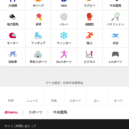
大相撲
Bリーグ
NBA
ラグビー
中央競馬
地方競馬
卓球
バレー
格闘技
バドミントン
モーター
フィギュア
ウィンター
陸上
水泳
自転車
学生スポーツ
Doスポーツ
ビジネス
eスポーツ
データ提供：日本中央競馬会
TOP
ニュース
天気
スポーツ
占い
すべて
スポーツ
中央競馬
サイトご利用にあたって