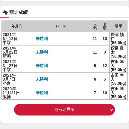
競走成績
人
着
年月日
レース
騎手
気
順
2021年
長岡 禎
6月13日
未勝利
11
10
仁
中京
(56.0kg)
2021年
鮫島 良
5月22日
未勝利
11
9
太
新潟
(56.0kg)
2021年
吉田 隼
3月27日
未勝利
5
12
人
中京
(56.0kg)
2021年
吉田 隼
3月7日
未勝利
6
5
人
小倉
(56.0kg)
2020年
吉田 隼
11月21日
未勝利
7
10
人
阪神
(55.0kg)
もっと見る