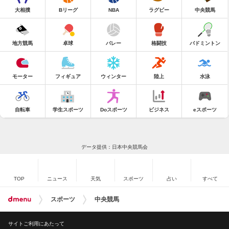
大相撲
Bリーグ
NBA
ラグビー
中央競馬
地方競馬
卓球
バレー
格闘技
バドミントン
モーター
フィギュア
ウィンター
陸上
水泳
自転車
学生スポーツ
Doスポーツ
ビジネス
eスポーツ
データ提供：日本中央競馬会
TOP
ニュース
天気
スポーツ
占い
すべて
スポーツ
中央競馬
サイトご利用にあたって