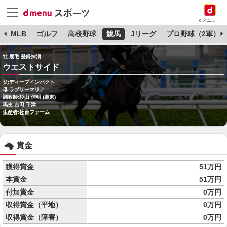
dメニュー
球
MLB
ゴルフ
高校野球
競馬
Jリーグ
プロ野球（2軍）
牡 鹿毛 登録抹消
ウエストサイド
父:ディープインパクト
母:ラブリーマリア
調教師:杉山 佳明 (栗東)
馬主:吉田 千津
生産者:社台ファーム
賞金
獲得賞金
51万円
本賞金
51万円
付加賞金
0万円
収得賞金（平地）
0万円
収得賞金（障害）
0万円