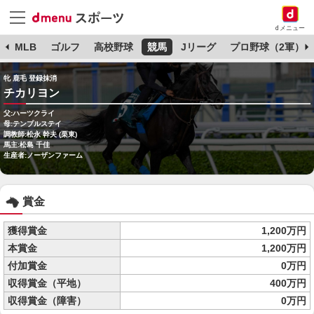
dメニュー
球
MLB
ゴルフ
高校野球
競馬
Jリーグ
プロ野球（2軍）
牝 鹿毛 登録抹消
チカリヨン
父:ハーツクライ
母:テンプルステイ
調教師:松永 幹夫 (栗東)
馬主:松島 千佳
生産者:ノーザンファーム
賞金
獲得賞金
1,200万円
本賞金
1,200万円
付加賞金
0万円
収得賞金（平地）
400万円
収得賞金（障害）
0万円