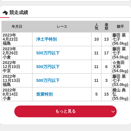
競走成績
人
着
年月日
レース
騎手
気
順
2023年
藤田 菜
4月22日
浄土平特別
10
13
七子
福島
(56.0kg)
2023年
藤田 菜
2月26日
500万円以下
11
17
七子
小倉
(54.0kg)
2022年
☆角田
12月10日
500万円以下
11
6
大和
中京
(54.0kg)
2022年
藤田 菜
11月13日
500万円以下
11
3
七子
福島
(53.0kg)
2022年
横山 典
8月14日
筑紫特別
5
15
弘
小倉
(55.0kg)
もっと見る