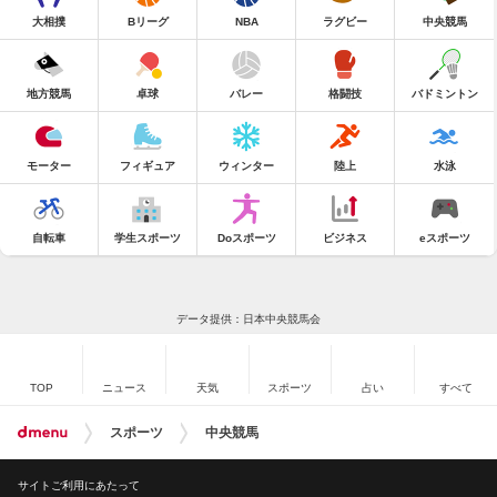
大相撲
Bリーグ
NBA
ラグビー
中央競馬
地方競馬
卓球
バレー
格闘技
バドミントン
モーター
フィギュア
ウィンター
陸上
水泳
自転車
学生スポーツ
Doスポーツ
ビジネス
eスポーツ
データ提供：日本中央競馬会
TOP
ニュース
天気
スポーツ
占い
すべて
スポーツ
中央競馬
サイトご利用にあたって