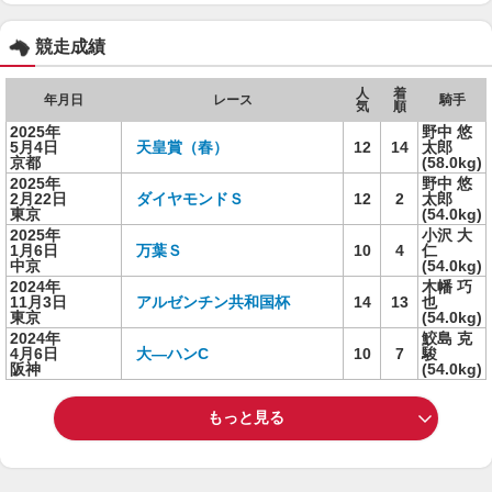
競走成績
人
着
年月日
レース
騎手
気
順
2025年
野中 悠
5月4日
天皇賞（春）
12
14
太郎
京都
(58.0kg)
2025年
野中 悠
2月22日
ダイヤモンドＳ
12
2
太郎
東京
(54.0kg)
2025年
小沢 大
1月6日
万葉Ｓ
10
4
仁
中京
(54.0kg)
2024年
木幡 巧
11月3日
アルゼンチン共和国杯
14
13
也
東京
(54.0kg)
2024年
鮫島 克
4月6日
大―ハンC
10
7
駿
阪神
(54.0kg)
もっと見る