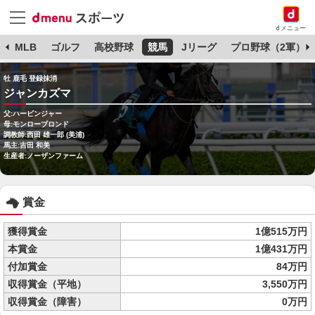
dメニュー
球
MLB
ゴルフ
高校野球
競馬
Jリーグ
プロ野球（2軍）
牡 鹿毛 登録抹消
ジャンカズマ
父:ハービンジャー
母:モンローブロンド
調教師:西田 雄一郎 (美浦)
馬主:吉田 和美
生産者:ノーザンファーム
賞金
獲得賞金
1億515万円
本賞金
1億431万円
付加賞金
84万円
収得賞金（平地）
3,550万円
収得賞金（障害）
0万円