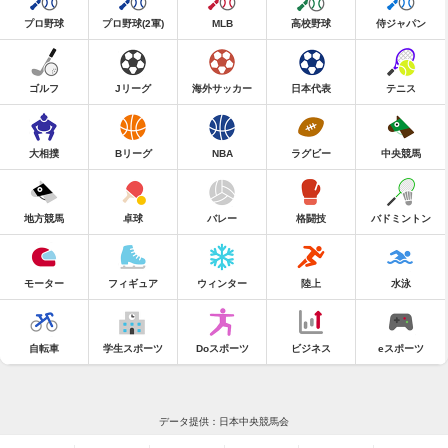
プロ野球
プロ野球(2軍)
MLB
高校野球
侍ジャパン
ゴルフ
Jリーグ
海外サッカー
日本代表
テニス
大相撲
Bリーグ
NBA
ラグビー
中央競馬
地方競馬
卓球
バレー
格闘技
バドミントン
モーター
フィギュア
ウィンター
陸上
水泳
自転車
学生スポーツ
Doスポーツ
ビジネス
eスポーツ
データ提供：日本中央競馬会