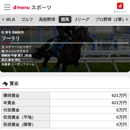
dメニュー
球
MLB
ゴルフ
高校野球
競馬
Jリーグ
プロ野球（2軍）
牡 青毛 登録抹消
フーラリ
父:スクリーンヒーロー
母:ライジングクロス
調教師:手塚 貴久 (美浦)
馬主:落合 幸弘
生産者:ノーザンファーム
賞金
獲得賞金
621万円
本賞金
621万円
付加賞金
0万円
収得賞金（平地）
0万円
収得賞金（障害）
0万円