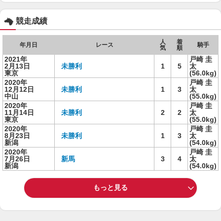
競走成績
人
着
年月日
レース
騎手
気
順
2021年
戸崎 圭
2月13日
未勝利
1
5
太
東京
(56.0kg)
2020年
戸崎 圭
12月12日
未勝利
1
3
太
中山
(55.0kg)
2020年
戸崎 圭
11月14日
未勝利
2
2
太
東京
(55.0kg)
2020年
戸崎 圭
8月23日
未勝利
1
3
太
新潟
(54.0kg)
2020年
戸崎 圭
7月26日
新馬
3
4
太
新潟
(54.0kg)
もっと見る