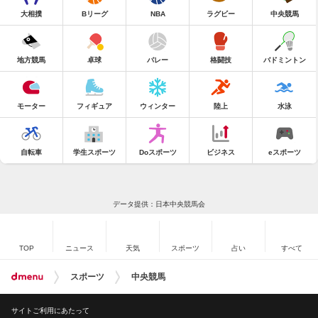
大相撲
Bリーグ
NBA
ラグビー
中央競馬
地方競馬
卓球
バレー
格闘技
バドミントン
モーター
フィギュア
ウィンター
陸上
水泳
自転車
学生スポーツ
Doスポーツ
ビジネス
eスポーツ
データ提供：日本中央競馬会
TOP
ニュース
天気
スポーツ
占い
すべて
スポーツ
中央競馬
サイトご利用にあたって