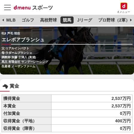
dメニュー
球
MLB
ゴルフ
高校野球
競馬
Jリーグ
プロ野球（2軍）
牝8 芦毛 現役
エレボアブランシュ
父:リアルインパクト
母:ラダームブランシェ
調教師:加藤 士津八 (美浦)
馬主:有限会社 サンデーレーシング
生産者:ノーザンファーム
賞金
獲得賞金
2,537万円
本賞金
2,537万円
付加賞金
0万円
収得賞金（平地）
400万円
収得賞金（障害）
0万円