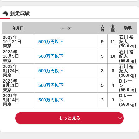
競走成績
人
着
年月日
レース
騎手
気
順
2023年
石川 裕
10月21日
500万円以下
9
11
紀人
東京
(56.0kg)
2023年
石川 裕
10月9日
500万円以下
9
10
紀人
東京
(56.0kg)
2023年
石川 裕
6月24日
500万円以下
3
6
紀人
東京
(56.0kg)
2023年
D.レー
6月11日
500万円以下
5
4
ン
東京
(56.0kg)
2023年
D.レー
5月14日
500万円以下
3
3
ン
東京
(56.0kg)
もっと見る