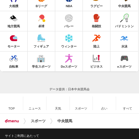
大相撲
Bリーグ
NBA
ラグビー
中央競馬
地方競馬
卓球
バレー
格闘技
バドミントン
モーター
フィギュア
ウィンター
陸上
水泳
自転車
学生スポーツ
Doスポーツ
ビジネス
eスポーツ
データ提供：日本中央競馬会
TOP
ニュース
天気
スポーツ
占い
すべて
スポーツ
中央競馬
サイトご利用にあたって