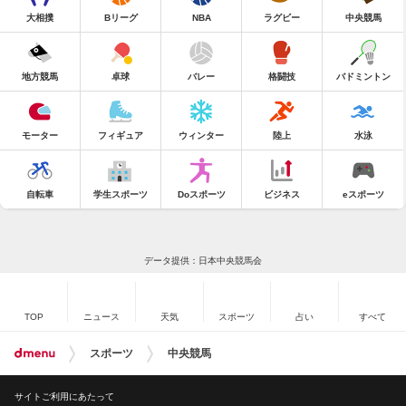
大相撲
Bリーグ
NBA
ラグビー
中央競馬
地方競馬
卓球
バレー
格闘技
バドミントン
モーター
フィギュア
ウィンター
陸上
水泳
自転車
学生スポーツ
Doスポーツ
ビジネス
eスポーツ
データ提供：日本中央競馬会
TOP
ニュース
天気
スポーツ
占い
すべて
スポーツ
中央競馬
サイトご利用にあたって