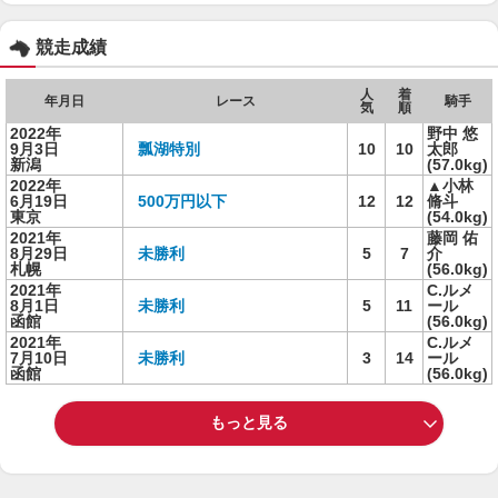
競走成績
人
着
年月日
レース
騎手
気
順
2022年
野中 悠
9月3日
瓢湖特別
10
10
太郎
新潟
(57.0kg)
2022年
▲小林
6月19日
500万円以下
12
12
脩斗
東京
(54.0kg)
2021年
藤岡 佑
8月29日
未勝利
5
7
介
札幌
(56.0kg)
2021年
C.ルメ
8月1日
未勝利
5
11
ール
函館
(56.0kg)
2021年
C.ルメ
7月10日
未勝利
3
14
ール
函館
(56.0kg)
もっと見る