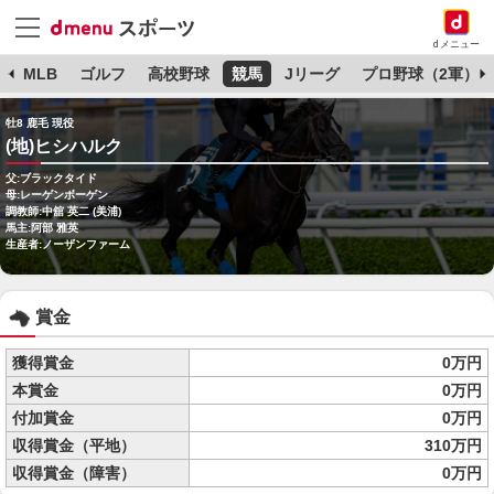
dメニュー
球
MLB
ゴルフ
高校野球
競馬
Jリーグ
プロ野球（2軍）
牡8 鹿毛 現役
(地)ヒシハルク
父:ブラックタイド
母:レーゲンボーゲン
調教師:中舘 英二 (美浦)
馬主:阿部 雅英
生産者:ノーザンファーム
賞金
獲得賞金
0万円
本賞金
0万円
付加賞金
0万円
収得賞金（平地）
310万円
収得賞金（障害）
0万円