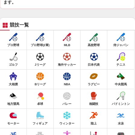
ます。
競技一覧
プロ野球
プロ野球(2軍)
MLB
高校野球
侍ジャパン
ゴルフ
Jリーグ
海外サッカー
日本代表
テニス
大相撲
Bリーグ
NBA
ラグビー
中央競馬
地方競馬
卓球
バレー
格闘技
バドミントン
モーター
フィギュア
ウィンター
陸上
水泳