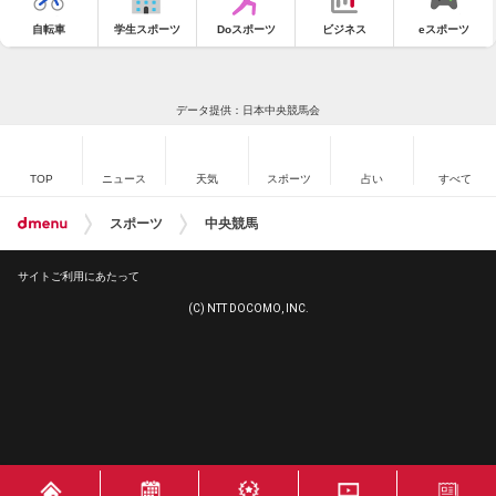
自転車
学生スポーツ
Doスポーツ
ビジネス
eスポーツ
データ提供：日本中央競馬会
TOP
ニュース
天気
スポーツ
占い
すべて
スポーツ
中央競馬
サイトご利用にあたって
(C) NTT DOCOMO, INC.