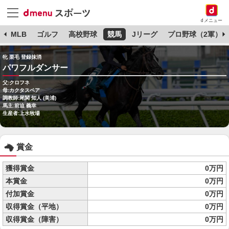
dメニュー
球
MLB
ゴルフ
高校野球
競馬
Jリーグ
プロ野球（2軍）
牝 栗毛 登録抹消
パワフルダンサー
父:クロフネ
母:カクタスペア
調教師:尾関 知人 (美浦)
馬主:前迫 義幸
生産者:上水牧場
賞金
獲得賞金
0万円
本賞金
0万円
付加賞金
0万円
収得賞金（平地）
0万円
収得賞金（障害）
0万円