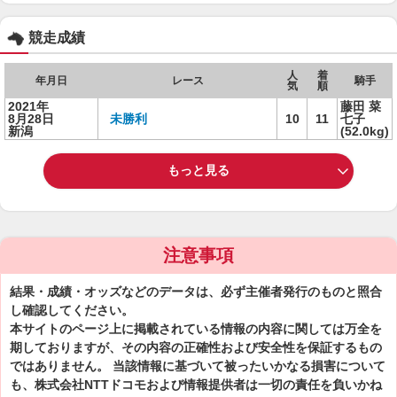
競走成績
人
着
年月日
レース
騎手
気
順
2021年
藤田 菜
8月28日
未勝利
10
11
七子
新潟
(52.0kg)
もっと見る
注意事項
結果・成績・オッズなどのデータは、必ず主催者発行のものと照合
し確認してください。
本サイトのページ上に掲載されている情報の内容に関しては万全を
期しておりますが、その内容の正確性および安全性を保証するもの
ではありません。 当該情報に基づいて被ったいかなる損害について
も、株式会社NTTドコモおよび情報提供者は一切の責任を負いかね