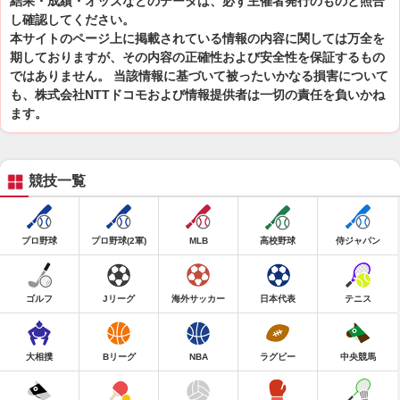
結果・成績・オッズなどのデータは、必ず主催者発行のものと照合
し確認してください。
本サイトのページ上に掲載されている情報の内容に関しては万全を
期しておりますが、その内容の正確性および安全性を保証するもの
ではありません。 当該情報に基づいて被ったいかなる損害について
も、株式会社NTTドコモおよび情報提供者は一切の責任を負いかね
ます。
競技一覧
プロ野球
プロ野球(2軍)
MLB
高校野球
侍ジャパン
ゴルフ
Jリーグ
海外サッカー
日本代表
テニス
大相撲
Bリーグ
NBA
ラグビー
中央競馬