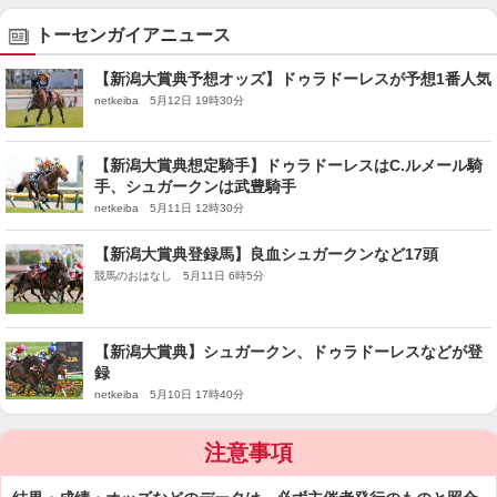
トーセンガイアニュース
【新潟大賞典予想オッズ】ドゥラドーレスが予想1番人気
netkeiba 5月12日 19時30分
【新潟大賞典想定騎手】ドゥラドーレスはC.ルメール騎
手、シュガークンは武豊騎手
netkeiba 5月11日 12時30分
【新潟大賞典登録馬】良血シュガークンなど17頭
競馬のおはなし 5月11日 6時5分
【新潟大賞典】シュガークン、ドゥラドーレスなどが登
録
netkeiba 5月10日 17時40分
注意事項