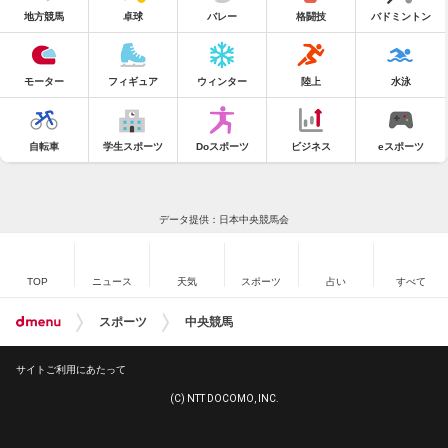
地方競馬
卓球
バレー
格闘技
バドミントン
モーター
フィギュア
ウィンター
陸上
水泳
自転車
学生スポーツ
Doスポーツ
ビジネス
eスポーツ
データ提供：日本中央競馬会
TOP
ニュース
天気
スポーツ
占い
すべて
スポーツ
中央競馬
サイトご利用にあたって
(C) NTT DOCOMO, INC.