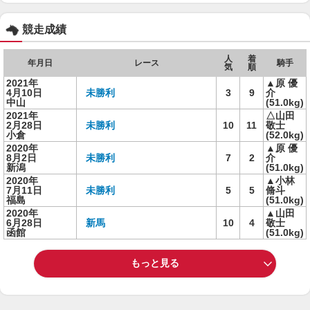
競走成績
人
着
年月日
レース
騎手
気
順
2021年
▲原 優
4月10日
未勝利
3
9
介
中山
(51.0kg)
2021年
△山田
2月28日
未勝利
10
11
敬士
小倉
(52.0kg)
2020年
▲原 優
8月2日
未勝利
7
2
介
新潟
(51.0kg)
2020年
▲小林
7月11日
未勝利
5
5
脩斗
福島
(51.0kg)
2020年
▲山田
6月28日
新馬
10
4
敬士
函館
(51.0kg)
もっと見る