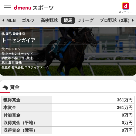
dメニュー
球
MLB
ゴルフ
高校野球
競馬
Jリーグ
プロ野球（2軍）
牝 鹿毛 登録抹消
トーセンガイア
父:パドトロワ
母:トーセンオーキッド
調教師:小桧山 悟 (美浦)
馬主:島川 隆哉
生産者:有限会社 エスティファーム
賞金
獲得賞金
361万円
本賞金
361万円
付加賞金
0万円
収得賞金（平地）
0万円
収得賞金（障害）
0万円