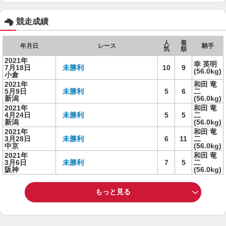
競走成績
人
着
年月日
レース
騎手
気
順
2021年
幸 英明
7月18日
未勝利
10
9
(56.0kg)
小倉
2021年
和田 竜
5月9日
未勝利
5
6
二
新潟
(56.0kg)
2021年
和田 竜
4月24日
未勝利
5
5
二
新潟
(56.0kg)
2021年
和田 竜
3月28日
未勝利
6
11
二
中京
(56.0kg)
2021年
和田 竜
3月6日
未勝利
7
5
二
阪神
(56.0kg)
もっと見る