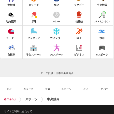
大相撲
Bリーグ
NBA
ラグビー
中央競馬
地方競馬
卓球
バレー
格闘技
バドミントン
モーター
フィギュア
ウィンター
陸上
水泳
自転車
学生スポーツ
Doスポーツ
ビジネス
eスポーツ
データ提供：日本中央競馬会
TOP
ニュース
天気
スポーツ
占い
すべて
スポーツ
中央競馬
サイトご利用にあたって