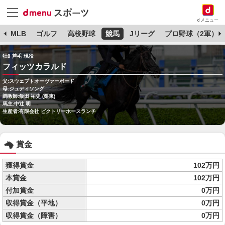
dメニュー
球
MLB
ゴルフ
高校野球
競馬
Jリーグ
プロ野球（2軍）
牡8 芦毛 現役
フィッツカラルド
父:スウェプトオーヴァーボード
母:ジュディソング
調教師:飯田 祐史 (栗東)
馬主:中辻 明
生産者:有限会社 ビクトリーホースランチ
賞金
獲得賞金
102万円
本賞金
102万円
付加賞金
0万円
収得賞金（平地）
0万円
収得賞金（障害）
0万円