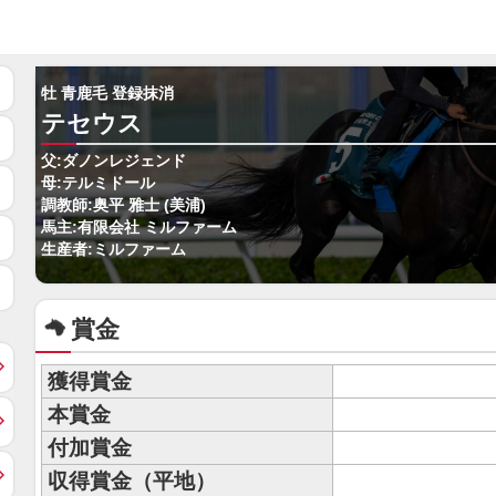
牡 青鹿毛 登録抹消
テセウス
父:ダノンレジェンド
母:テルミドール
調教師:奥平 雅士 (美浦)
馬主:有限会社 ミルファーム
生産者:ミルファーム
賞金
獲得賞金
本賞金
付加賞金
収得賞金（平地）