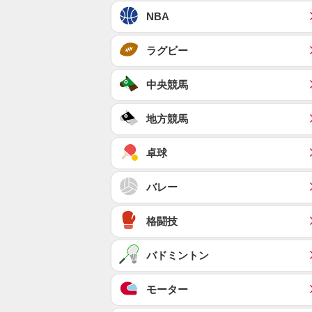
NBA
ラグビー
中央競馬
地方競馬
卓球
バレー
格闘技
バドミントン
モーター