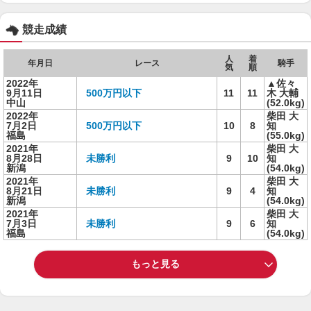
競走成績
人
着
年月日
レース
騎手
気
順
2022年
▲佐々
9月11日
500万円以下
11
11
木 大輔
中山
(52.0kg)
2022年
柴田 大
7月2日
500万円以下
10
8
知
福島
(55.0kg)
2021年
柴田 大
8月28日
未勝利
9
10
知
新潟
(54.0kg)
2021年
柴田 大
8月21日
未勝利
9
4
知
新潟
(54.0kg)
2021年
柴田 大
7月3日
未勝利
9
6
知
福島
(54.0kg)
もっと見る