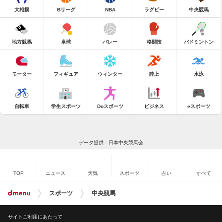
大相撲
Bリーグ
NBA
ラグビー
中央競馬
地方競馬
卓球
バレー
格闘技
バドミントン
モーター
フィギュア
ウィンター
陸上
水泳
自転車
学生スポーツ
Doスポーツ
ビジネス
eスポーツ
データ提供：日本中央競馬会
TOP
ニュース
天気
スポーツ
占い
すべて
スポーツ
中央競馬
サイトご利用にあたって