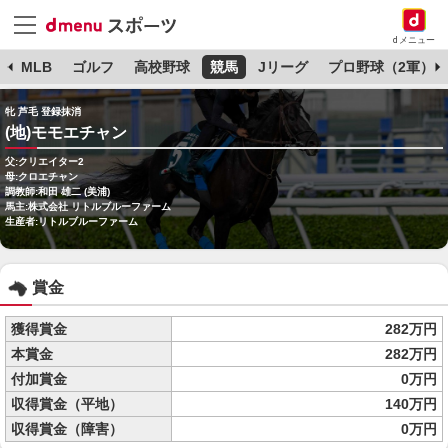
dメニュー
球
MLB
ゴルフ
高校野球
競馬
Jリーグ
プロ野球（2軍）
牝 芦毛 登録抹消
(地)モモエチャン
父:クリエイター2
母:クロエチャン
調教師:和田 雄二 (美浦)
馬主:株式会社 リトルブルーファーム
生産者:リトルブルーファーム
賞金
獲得賞金
282万円
本賞金
282万円
付加賞金
0万円
収得賞金（平地）
140万円
収得賞金（障害）
0万円