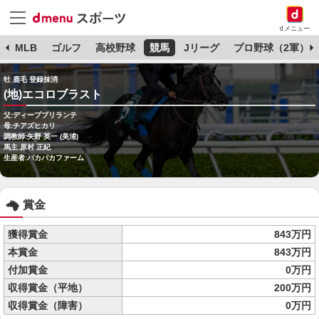
dメニュー
球
MLB
ゴルフ
高校野球
競馬
Jリーグ
プロ野球（2軍）
牡 鹿毛 登録抹消
(地)エコロブラスト
父:ディープブリランテ
母:チアズヒカリ
調教師:矢野 英一 (美浦)
馬主:原村 正紀
生産者:パカパカファーム
賞金
獲得賞金
843万円
本賞金
843万円
付加賞金
0万円
収得賞金（平地）
200万円
収得賞金（障害）
0万円