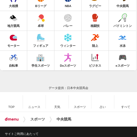
大相撲
Bリーグ
NBA
ラグビー
中央競馬
地方競馬
卓球
バレー
格闘技
バドミントン
モーター
フィギュア
ウィンター
陸上
水泳
自転車
学生スポーツ
Doスポーツ
ビジネス
eスポーツ
データ提供：日本中央競馬会
TOP
ニュース
天気
スポーツ
占い
すべて
スポーツ
中央競馬
サイトご利用にあたって