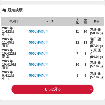
競走成績
人
着
年月日
レース
騎手
気
順
2023年
石橋 脩
1月22日
500万円以下
11
10
(58.0kg)
中山
2022年
岩田 望
11月5日
500万円以下
12
13
来
東京
(57.0kg)
2022年
▲原 優
10月22日
500万円以下
7
3
介
新潟
(54.0kg)
2022年
石橋 脩
10月10日
500万円以下
10
3
(57.0kg)
東京
2022年
石橋 脩
9月11日
500万円以下
8
9
(57.0kg)
中山
もっと見る