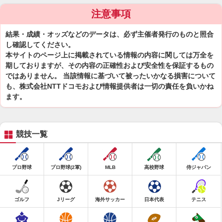
注意事項
結果・成績・オッズなどのデータは、必ず主催者発行のものと照合
し確認してください。
本サイトのページ上に掲載されている情報の内容に関しては万全を
期しておりますが、その内容の正確性および安全性を保証するもの
ではありません。 当該情報に基づいて被ったいかなる損害について
も、株式会社NTTドコモおよび情報提供者は一切の責任を負いかね
ます。
競技一覧
プロ野球
プロ野球(2軍)
MLB
高校野球
侍ジャパン
ゴルフ
Jリーグ
海外サッカー
日本代表
テニス