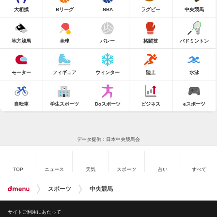
大相撲
Bリーグ
NBA
ラグビー
中央競馬
地方競馬
卓球
バレー
格闘技
バドミントン
モーター
フィギュア
ウィンター
陸上
水泳
自転車
学生スポーツ
Doスポーツ
ビジネス
eスポーツ
データ提供：日本中央競馬会
TOP
ニュース
天気
スポーツ
占い
すべて
スポーツ
中央競馬
サイトご利用にあたって