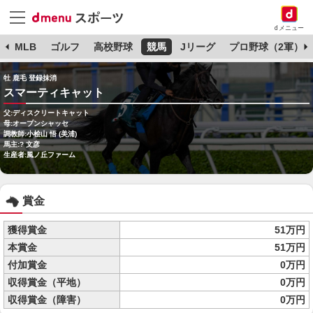
dメニュー
球
MLB
ゴルフ
高校野球
競馬
Jリーグ
プロ野球（2軍）
牡 鹿毛 登録抹消
スマーティキャット
父:ディスクリートキャット
母:オープンシャッセ
調教師:小桧山 悟 (美浦)
馬主:? 文彦
生産者:風ノ丘ファーム
賞金
獲得賞金
51万円
本賞金
51万円
付加賞金
0万円
収得賞金（平地）
0万円
収得賞金（障害）
0万円