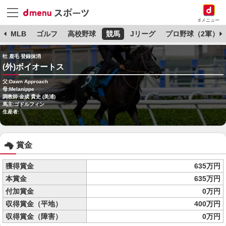
dメニュー
球
MLB
ゴルフ
高校野球
競馬
Jリーグ
プロ野球（2軍）
牡 鹿毛 登録抹消
(外)ボイオートス
父:Dawn Approach
母:Melanippe
調教師:金成 貴史 (美浦)
馬主:ゴドルフィン
生産者:
賞金
獲得賞金
635万円
本賞金
635万円
付加賞金
0万円
収得賞金（平地）
400万円
収得賞金（障害）
0万円