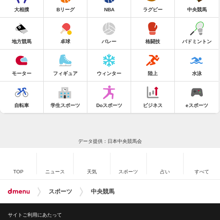
大相撲
Bリーグ
NBA
ラグビー
中央競馬
地方競馬
卓球
バレー
格闘技
バドミントン
モーター
フィギュア
ウィンター
陸上
水泳
自転車
学生スポーツ
Doスポーツ
ビジネス
eスポーツ
データ提供：日本中央競馬会
TOP
ニュース
天気
スポーツ
占い
すべて
スポーツ
中央競馬
サイトご利用にあたって