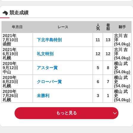
競走成績
人
着
年月日
レース
騎手
気
順
2021年
古川 吉
7月10日
下北半島特別
11
13
洋
函館
(54.0kg)
2021年
古川 吉
6月19日
礼文特別
12
12
洋
札幌
(54.0kg)
2020年
横山 武
9月12日
アスター賞
5
8
史
中山
(54.0kg)
2020年
横山 武
8月23日
クローバー賞
6
7
史
札幌
(54.0kg)
2020年
横山 武
7月26日
未勝利
3
1
史
札幌
(54.0kg)
もっと見る