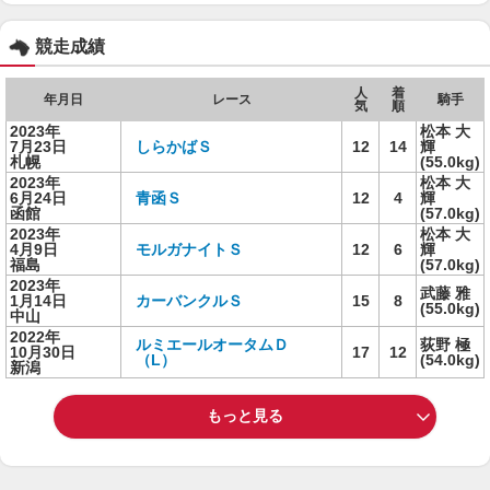
競走成績
人
着
年月日
レース
騎手
気
順
2023年
松本 大
7月23日
しらかばＳ
12
14
輝
札幌
(55.0kg)
2023年
松本 大
6月24日
青函Ｓ
12
4
輝
函館
(57.0kg)
2023年
松本 大
4月9日
モルガナイトＳ
12
6
輝
福島
(57.0kg)
2023年
武藤 雅
1月14日
カーバンクルＳ
15
8
(55.0kg)
中山
2022年
ルミエールオータムＤ
荻野 極
10月30日
17
12
（L）
(54.0kg)
新潟
もっと見る