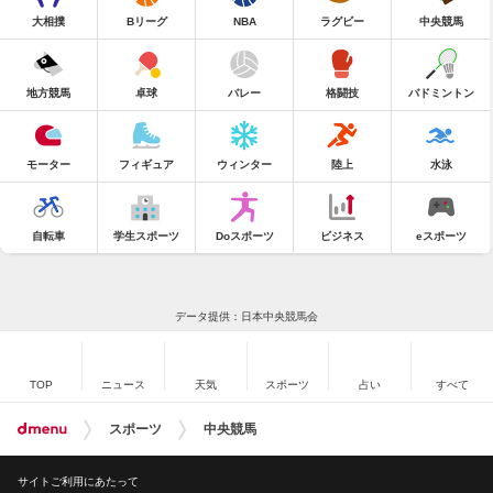
大相撲
Bリーグ
NBA
ラグビー
中央競馬
地方競馬
卓球
バレー
格闘技
バドミントン
モーター
フィギュア
ウィンター
陸上
水泳
自転車
学生スポーツ
Doスポーツ
ビジネス
eスポーツ
データ提供：日本中央競馬会
TOP
ニュース
天気
スポーツ
占い
すべて
スポーツ
中央競馬
サイトご利用にあたって