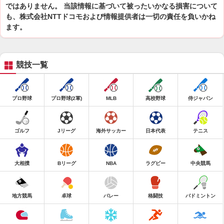
ではありません。 当該情報に基づいて被ったいかなる損害について
も、株式会社NTTドコモおよび情報提供者は一切の責任を負いかね
ます。
競技一覧
プロ野球
プロ野球(2軍)
MLB
高校野球
侍ジャパン
ゴルフ
Jリーグ
海外サッカー
日本代表
テニス
大相撲
Bリーグ
NBA
ラグビー
中央競馬
地方競馬
卓球
バレー
格闘技
バドミントン