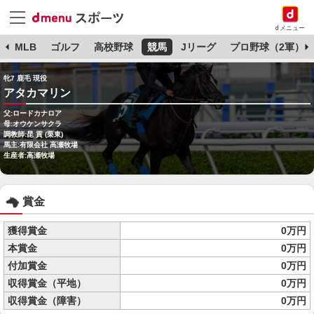
dメニュー
球
MLB
ゴルフ
高校野球
競馬
Jリーグ
プロ野球（2軍）
牝7 鹿毛 現役
アタカマリン
父:ロードカナロア
母:オウケンサクラ
調教師:昆 貢 (栗東)
馬主:有限会社 高瀬牧場
生産者:高瀬牧場
賞金
獲得賞金
0万円
本賞金
0万円
付加賞金
0万円
収得賞金（平地）
0万円
収得賞金（障害）
0万円