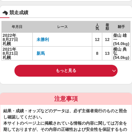
競走成績
人
着
年月日
レース
騎手
気
順
2022年
柴山 雄
8月27日
未勝利
12
12
一
札幌
(54.0kg)
2021年
横山 典
8月21日
新馬
8
13
弘
札幌
(54.0kg)
もっと見る
注意事項
結果・成績・オッズなどのデータは、必ず主催者発行のものと照合
し確認してください。
本サイトのページ上に掲載されている情報の内容に関しては万全を
期しておりますが、その内容の正確性および安全性を保証するもの