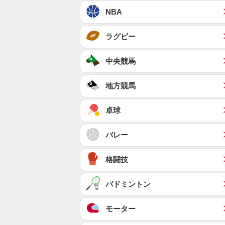
NBA
ラグビー
中央競馬
地方競馬
卓球
バレー
格闘技
バドミントン
モーター