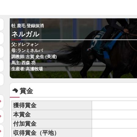
牡 鹿毛 登録抹消
ネルガル
父:ドレフォン
母:ランミネルバ
調教師:古賀 史生 (美浦)
馬主:西森 功
生産者:高瀬牧場
賞金
獲得賞金
本賞金
付加賞金
収得賞金（平地）