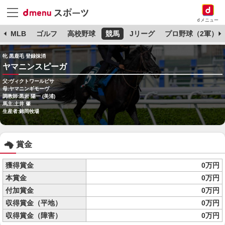
dメニュー
球
MLB
ゴルフ
高校野球
競馬
Jリーグ
プロ野球（2軍）
牝 黒鹿毛 登録抹消
ヤマニンスピーガ
父:ヴィクトワールピサ
母:ヤマニンギモーヴ
調教師:黒岩 陽一 (美浦)
馬主:土井 肇
生産者:錦岡牧場
賞金
獲得賞金
0万円
本賞金
0万円
付加賞金
0万円
収得賞金（平地）
0万円
収得賞金（障害）
0万円