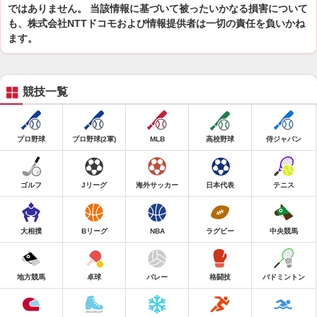
ではありません。 当該情報に基づいて被ったいかなる損害について
も、株式会社NTTドコモおよび情報提供者は一切の責任を負いかね
ます。
競技一覧
プロ野球
プロ野球(2軍)
MLB
高校野球
侍ジャパン
ゴルフ
Jリーグ
海外サッカー
日本代表
テニス
大相撲
Bリーグ
NBA
ラグビー
中央競馬
地方競馬
卓球
バレー
格闘技
バドミントン