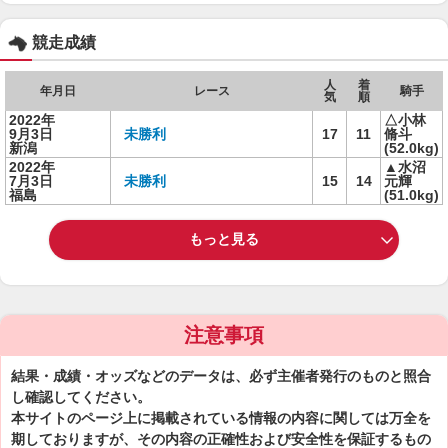
競走成績
人
着
年月日
レース
騎手
気
順
2022年
△小林
9月3日
未勝利
17
11
脩斗
新潟
(52.0kg)
2022年
▲水沼
7月3日
未勝利
15
14
元輝
福島
(51.0kg)
もっと見る
注意事項
結果・成績・オッズなどのデータは、必ず主催者発行のものと照合
し確認してください。
本サイトのページ上に掲載されている情報の内容に関しては万全を
期しておりますが、その内容の正確性および安全性を保証するもの