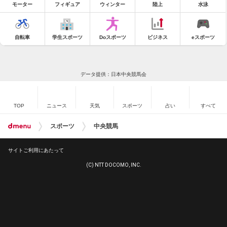
モーター
フィギュア
ウィンター
陸上
水泳
自転車
学生スポーツ
Doスポーツ
ビジネス
eスポーツ
データ提供：日本中央競馬会
TOP
ニュース
天気
スポーツ
占い
すべて
スポーツ
中央競馬
サイトご利用にあたって
(C) NTT DOCOMO, INC.