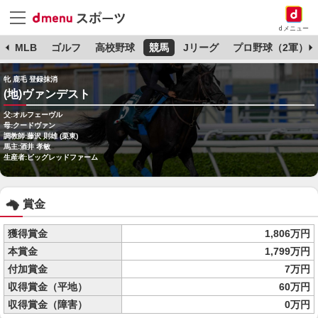
dメニュー
球
MLB
ゴルフ
高校野球
競馬
Jリーグ
プロ野球（2軍）
牝 鹿毛 登録抹消
(地)ヴァンデスト
父:オルフェーヴル
母:クードヴァン
調教師:藤沢 則雄 (栗東)
馬主:酒井 孝敏
生産者:ビッグレッドファーム
賞金
獲得賞金
1,806万円
本賞金
1,799万円
付加賞金
7万円
収得賞金（平地）
60万円
収得賞金（障害）
0万円