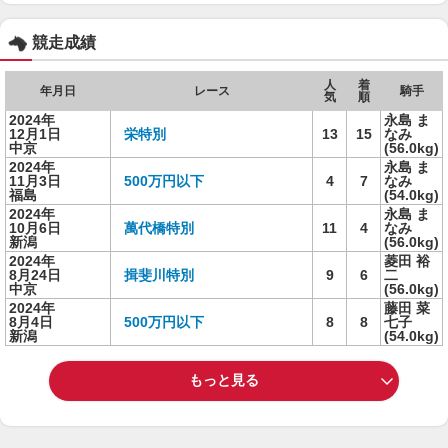
競走成績
人
着
年月日
レース
騎手
気
順
2024年
永島 ま
12月1日
栄特別
13
15
なみ
中京
(56.0kg)
2024年
永島 ま
11月3日
500万円以下
4
7
なみ
福島
(54.0kg)
2024年
永島 ま
10月6日
萬代橋特別
11
4
なみ
新潟
(56.0kg)
2024年
菱田 裕
8月24日
揖斐川特別
9
6
二
中京
(56.0kg)
2024年
藤田 菜
8月4日
500万円以下
8
8
七子
新潟
(54.0kg)
もっと見る