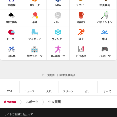
大相撲
Bリーグ
NBA
ラグビー
中央競馬
地方競馬
卓球
バレー
格闘技
バドミントン
モーター
フィギュア
ウィンター
陸上
水泳
自転車
学生スポーツ
Doスポーツ
ビジネス
eスポーツ
データ提供：日本中央競馬会
TOP
ニュース
天気
スポーツ
占い
すべて
スポーツ
中央競馬
サイトご利用にあたって