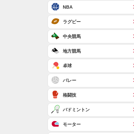
NBA
ラグビー
中央競馬
地方競馬
卓球
バレー
格闘技
バドミントン
モーター