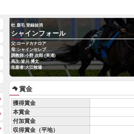
牡 鹿毛 登録抹消
シャインフォール
父:ロードカナロア
母:シャインセレブ
調教師:小野 次郎 (美浦)
馬主:皆川 博文
生産者:大江牧場
賞金
獲得賞金
本賞金
付加賞金
収得賞金（平地）