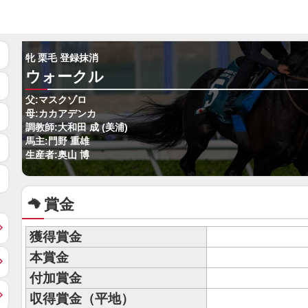
牝 栗毛 登録抹消
ウォークル
父:マスクゾロ
母:カカアデンカ
調教師:大和田 成 (美浦)
馬主:門野 重雄
生産者:奥山 博
賞金
獲得賞金
本賞金
付加賞金
収得賞金（平地）