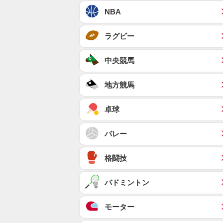
NBA
ラグビー
中央競馬
地方競馬
卓球
バレー
格闘技
バドミントン
モーター