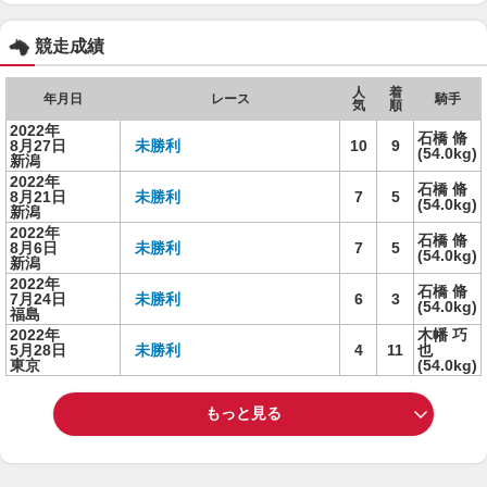
競走成績
人
着
年月日
レース
騎手
気
順
2022年
石橋 脩
8月27日
未勝利
10
9
(54.0kg)
新潟
2022年
石橋 脩
8月21日
未勝利
7
5
(54.0kg)
新潟
2022年
石橋 脩
8月6日
未勝利
7
5
(54.0kg)
新潟
2022年
石橋 脩
7月24日
未勝利
6
3
(54.0kg)
福島
2022年
木幡 巧
5月28日
未勝利
4
11
也
東京
(54.0kg)
もっと見る