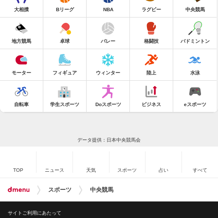
大相撲
Bリーグ
NBA
ラグビー
中央競馬
地方競馬
卓球
バレー
格闘技
バドミントン
モーター
フィギュア
ウィンター
陸上
水泳
自転車
学生スポーツ
Doスポーツ
ビジネス
eスポーツ
データ提供：日本中央競馬会
TOP
ニュース
天気
スポーツ
占い
すべて
スポーツ
中央競馬
サイトご利用にあたって