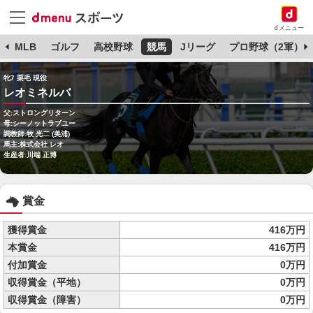
dメニュー
球
MLB
ゴルフ
高校野球
競馬
Jリーグ
プロ野球（2軍）
牝7 栗毛 現役
レオミネルバ
父:ストロングリターン
母:シーノットラブユー
調教師:牧 光二 (美浦)
馬主:株式会社 レオ
生産者:川端 正博
賞金
獲得賞金
416万円
本賞金
416万円
付加賞金
0万円
収得賞金（平地）
0万円
収得賞金（障害）
0万円