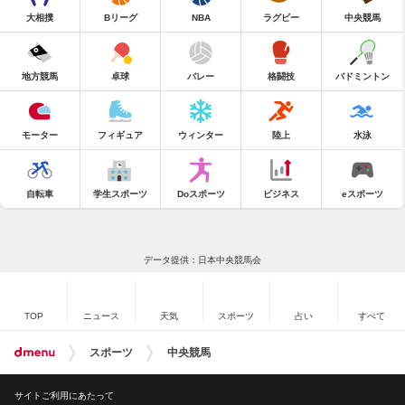
大相撲
Bリーグ
NBA
ラグビー
中央競馬
地方競馬
卓球
バレー
格闘技
バドミントン
モーター
フィギュア
ウィンター
陸上
水泳
自転車
学生スポーツ
Doスポーツ
ビジネス
eスポーツ
データ提供：日本中央競馬会
TOP
ニュース
天気
スポーツ
占い
すべて
スポーツ
中央競馬
サイトご利用にあたって