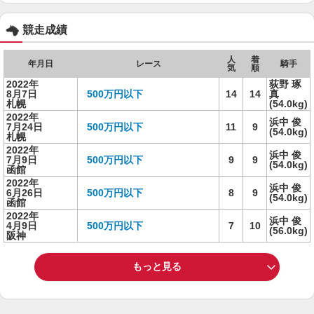
競走成績
人
着
年月日
レース
騎手
気
順
2022年
荻野 琢
8月7日
500万円以下
14
14
真
札幌
(54.0kg)
2022年
浜中 俊
7月24日
500万円以下
11
9
(54.0kg)
札幌
2022年
浜中 俊
7月9日
500万円以下
9
9
(54.0kg)
函館
2022年
浜中 俊
6月26日
500万円以下
8
9
(54.0kg)
函館
2022年
浜中 俊
4月9日
500万円以下
7
10
(56.0kg)
阪神
もっと見る