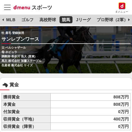
dメニュー
球
MLB
ゴルフ
高校野球
競馬
Jリーグ
プロ野球（2軍）
牡 鹿毛 登録抹消
サンレブンワース
父:ベルシャザール
母:ネビュラ
調教師:長谷川 浩大 (栗東)
馬主:株式会社 加藤ステーブル
生産者:株式会社 ケイズ
賞金
獲得賞金
808万円
本賞金
808万円
付加賞金
0万円
収得賞金（平地）
400万円
収得賞金（障害）
0万円