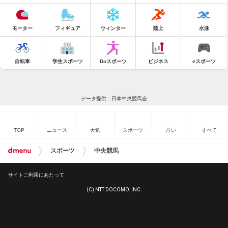
モーター
フィギュア
ウィンター
陸上
水泳
自転車
学生スポーツ
Doスポーツ
ビジネス
eスポーツ
データ提供：日本中央競馬会
TOP
ニュース
天気
スポーツ
占い
すべて
スポーツ
中央競馬
サイトご利用にあたって
(C) NTT DOCOMO, INC.