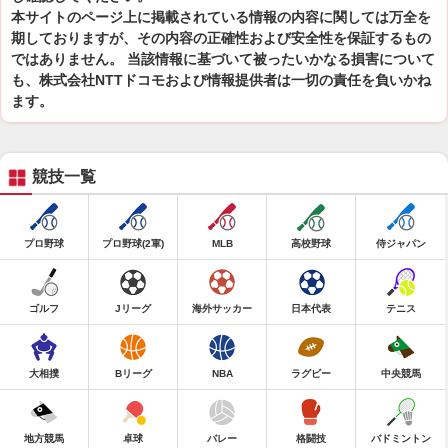
本サイトのページ上に掲載されている情報の内容に関しては万全を
期しておりますが、その内容の正確性および安全性を保証するもの
ではありません。 当該情報に基づいて被ったいかなる損害について
も、株式会社NTTドコモおよび情報提供者は一切の責任を負いかね
ます。
競技一覧
プロ野球
プロ野球(2軍)
MLB
高校野球
侍ジャパン
ゴルフ
Jリーグ
海外サッカー
日本代表
テニス
大相撲
Bリーグ
NBA
ラグビー
中央競馬
地方競馬
卓球
バレー
格闘技
バドミントン