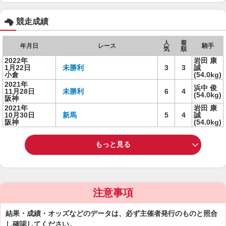
競走成績
人
着
年月日
レース
騎手
気
順
2022年
岩田 康
1月22日
未勝利
3
3
誠
小倉
(54.0kg)
2021年
浜中 俊
11月28日
未勝利
6
4
(54.0kg)
阪神
2021年
岩田 康
10月30日
新馬
5
4
誠
阪神
(54.0kg)
もっと見る
注意事項
結果・成績・オッズなどのデータは、必ず主催者発行のものと照合
し確認してください。