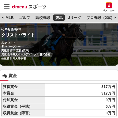
dメニュー
球
MLB
ゴルフ
高校野球
競馬
Jリーグ
プロ野球（2軍）
牝 芦毛 登録抹消
クリストバライト
父:クロフネ
母:マローブルー
調教師:吉田 直弘 (栗東)
馬主:金子真人ホールディングス 株式会社
生産者:日高大洋牧場
賞金
獲得賞金
317万円
本賞金
317万円
付加賞金
0万円
収得賞金（平地）
0万円
収得賞金（障害）
0万円