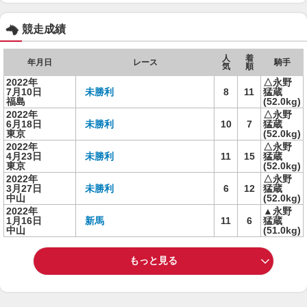
競走成績
人
着
年月日
レース
騎手
気
順
2022年
△永野
7月10日
未勝利
8
11
猛蔵
福島
(52.0kg)
2022年
△永野
6月18日
未勝利
10
7
猛蔵
東京
(52.0kg)
2022年
△永野
4月23日
未勝利
11
15
猛蔵
東京
(52.0kg)
2022年
△永野
3月27日
未勝利
6
12
猛蔵
中山
(52.0kg)
2022年
▲永野
1月16日
新馬
11
6
猛蔵
中山
(51.0kg)
もっと見る