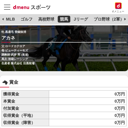
dメニュー
球
MLB
ゴルフ
高校野球
競馬
Jリーグ
プロ野球（2軍）
牝 黒鹿毛 登録抹消
アカネ
父:ロードカナロア
母:ビューティーモズ
調教師:武井 亮 (美浦)
馬主:池袋レーシング
生産者:株式会社 目黒牧場
賞金
獲得賞金
0万円
本賞金
0万円
付加賞金
0万円
収得賞金（平地）
0万円
収得賞金（障害）
0万円