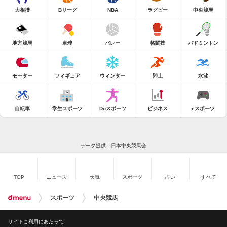
大相撲
Bリーグ
NBA
ラグビー
中央競馬
地方競馬
卓球
バレー
格闘技
バドミントン
モーター
フィギュア
ウィンター
陸上
水泳
自転車
学生スポーツ
Doスポーツ
ビジネス
eスポーツ
データ提供：日本中央競馬会
TOP
ニュース
天気
スポーツ
占い
すべて
スポーツ
中央競馬
サイトご利用にあたって