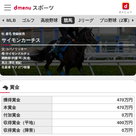
dメニュー
球
MLB
ゴルフ
高校野球
競馬
Jリーグ
プロ野球（2軍）
牡 鹿毛 登録抹消
サイモンカーチス
父:コパノリッキー
母:サイモンドルチェ
調教師:的場 均 (美浦)
馬主:澤田 昭紀
生産者:ヤナガワ牧場
賞金
獲得賞金
470万円
本賞金
470万円
付加賞金
0万円
収得賞金（平地）
400万円
収得賞金（障害）
0万円