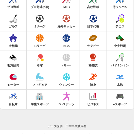
プロ野球
プロ野球(2軍)
MLB
高校野球
侍ジャパン
ゴルフ
Jリーグ
海外サッカー
日本代表
テニス
大相撲
Bリーグ
NBA
ラグビー
中央競馬
地方競馬
卓球
バレー
格闘技
バドミントン
モーター
フィギュア
ウィンター
陸上
水泳
自転車
学生スポーツ
Doスポーツ
ビジネス
eスポーツ
データ提供：日本中央競馬会