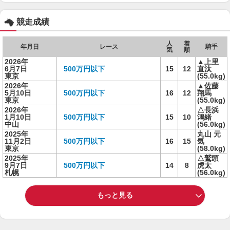
競走成績
人
着
年月日
レース
騎手
気
順
2026年
▲上里
6月7日
500万円以下
15
12
直汰
東京
(55.0kg)
2026年
▲佐藤
5月10日
500万円以下
16
12
翔馬
東京
(55.0kg)
2026年
△長浜
1月10日
500万円以下
15
10
鴻緒
中山
(56.0kg)
2025年
丸山 元
11月2日
500万円以下
16
15
気
東京
(58.0kg)
2025年
△鷲頭
9月7日
500万円以下
14
8
虎太
札幌
(56.0kg)
もっと見る