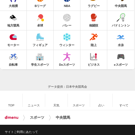
大相撲
Bリーグ
NBA
ラグビー
中央競馬
地方競馬
卓球
バレー
格闘技
バドミントン
モーター
フィギュア
ウィンター
陸上
水泳
自転車
学生スポーツ
Doスポーツ
ビジネス
eスポーツ
データ提供：日本中央競馬会
TOP
ニュース
天気
スポーツ
占い
すべて
スポーツ
中央競馬
サイトご利用にあたって