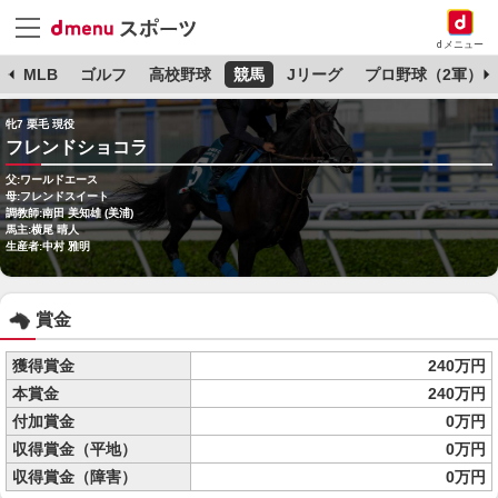
dメニュー
球
MLB
ゴルフ
高校野球
競馬
Jリーグ
プロ野球（2軍）
牝7 栗毛 現役
フレンドショコラ
父:ワールドエース
母:フレンドスイート
調教師:南田 美知雄 (美浦)
馬主:横尾 晴人
生産者:中村 雅明
賞金
獲得賞金
240万円
本賞金
240万円
付加賞金
0万円
収得賞金（平地）
0万円
収得賞金（障害）
0万円