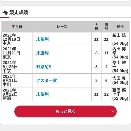
競走成績
人
着
年月日
レース
騎手
気
順
2021年
柴山 雄
12月18日
未勝利
11
11
一
中京
(54.0kg)
2021年
内田 博
11月21日
未勝利
8
11
幸
東京
(54.0kg)
2021年
柴山 雄
9月25日
野路菊S
8
4
一
中京
(54.0kg)
2021年
吉田 豊
9月11日
アスター賞
8
6
(54.0kg)
中山
2021年
藤田 菜
8月22日
未勝利
11
12
七子
新潟
(52.0kg)
もっと見る